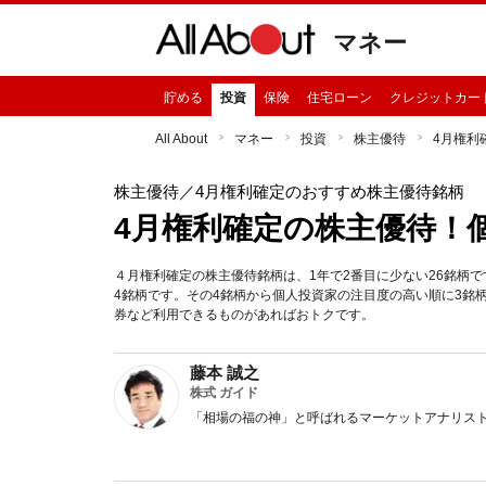
マネー
貯める
投資
保険
住宅ローン
クレジットカー
All About
マネー
投資
株主優待
4月権利
株主優待
／4月権利確定のおすすめ株主優待銘柄
4月権利確定の株主優待！個
４月権利確定の株主優待銘柄は、1年で2番目に少ない26銘柄で
4銘柄です。その4銘柄から個人投資家の注目度の高い順に3銘
券など利用できるものがあればおトクです。
藤本 誠之
株式 ガイド
「相場の福の神」と呼ばれるマーケットアナリス