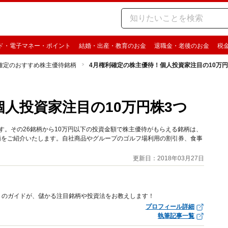
ド・電子マネー・ポイント
結婚・出産・教育のお金
退職金・老後のお金
税
確定のおすすめ株主優待銘柄
4月権利確定の株主優待！個人投資家注目の10万円
人投資家注目の10万円株3つ
す。その26銘柄から10万円以下の投資金額で株主優待がもらえる銘柄は、
柄をご紹介いたします。自社商品やグループのゴルフ場利用の割引券、食事
更新日：2018年03月27日
トのガイドが、儲かる注目銘柄や投資法をお教えします！
プロフィール詳細
執筆記事一覧