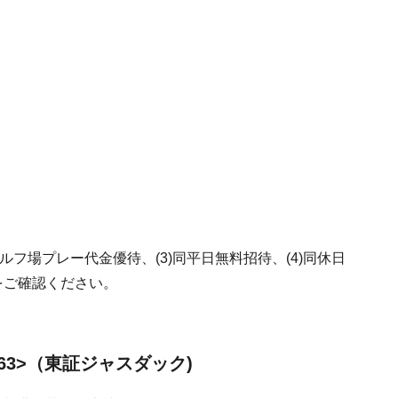
ゴルフ場プレー代金優待、(3)同平日無料招待、(4)同休日
Bをご確認ください。
63>（東証ジャスダック)