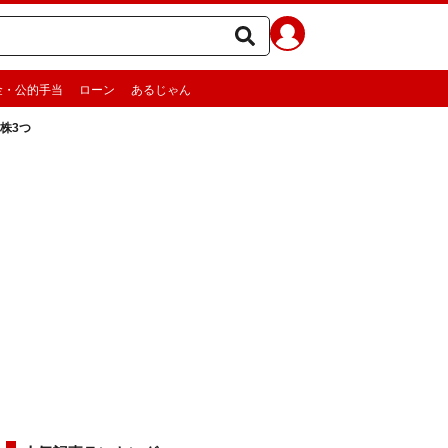
金・公的手当
ローン
あるじゃん
株3つ