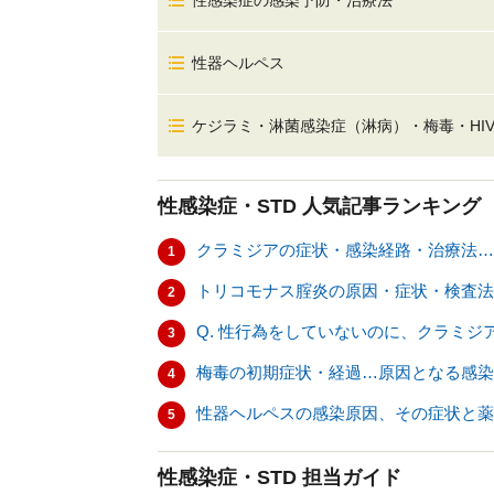
性感染症の感染予防・治療法
性器ヘルペス
ケジラミ・淋菌感染症（淋病）・梅毒・HI
性感染症・STD
人気記事ランキング
クラミジアの症状・感染経路・治療法…
1
トリコモナス腟炎の原因・症状・検査法
2
Q. 性行為をしていないのに、クラミ
3
梅毒の初期症状・経過…原因となる感染
4
性器ヘルペスの感染原因、その症状と薬
5
性感染症・STD 担当ガイド