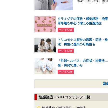
極めて低いです。無症
クラミジアの症状・感染経路・治療
若年層を中心に増える性感染症
ガイド記事
トリコモナス腟炎の原因・症状・検
法…男性に感染の可能性も
ガイド記事
「性器ヘルペス」の症状・治療法…
発・再発で違いも
ガイド記事
新
性感染症・STD コンテンツ一覧