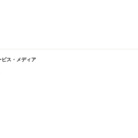
産婦人科医 / 女性の病気
清水 なほみ
tサービス・メディア
ス