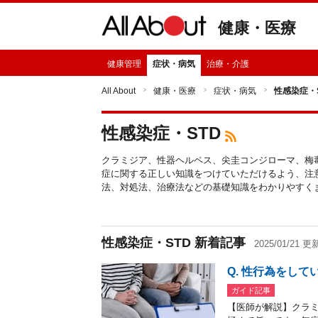
健康・医療
健康管理
症状・病気
治療・介護
All About
健康・医療
症状・病気
性感染症・
性感染症・STD
クラミジア、性器ヘルペス、尖圭コンジローマ、梅
症に関する正しい知識をつけていただけるよう、注
法、対処法、治療法などの基礎知識をわかりやすく
性感染症・STD 新着記事
2025/01/21 更
Q. 性行為をし
ガイド記事
【医師が解説】クラ