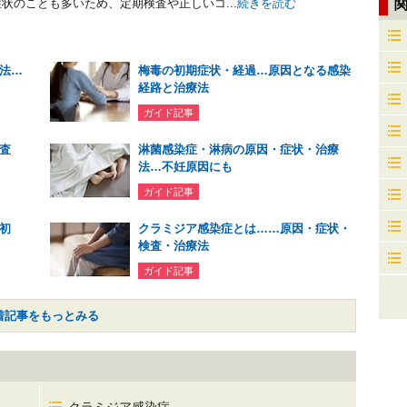
状のことも多いため、定期検査や正しいコ...
続きを読む
法…
梅毒の初期症状・経過…原因となる感染
経路と治療法
ガイド記事
査
淋菌感染症・淋病の原因・症状・治療
法…不妊原因にも
ガイド記事
初
クラミジア感染症とは……原因・症状・
検査・治療法
ガイド記事
着記事をもっとみる