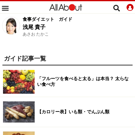
食事ダイエット
ガイド
浅尾 貴子
あさお たかこ
ガイド記事一覧
「フルーツを食べると太る」は本当？ 太らな
い食べ方
【カロリー表】いも類・でんぷん類