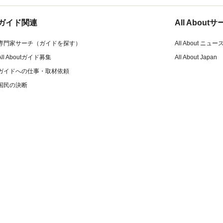
ガイド関連
All Abou
専門家サーチ（ガイドを探す）
All About ニュー
All Aboutガイド募集
All About Japan
ガイドへの仕事・取材依頼
国民の決断