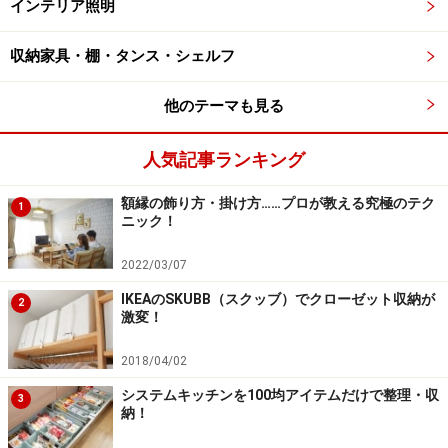
インテリア照明
収納家具・棚・タンス・シェルフ
他のテーマも見る
人気記事ランキング
額縁の飾り方・掛け方……プロが教える究極のテク
1
ニック！
2022/03/07
IKEAのSKUBB（スクッブ）でクローゼット収納が
2
激変！
2018/04/02
システムキッチンを100均アイテムだけで整理・収
3
納！