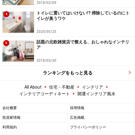
2018/02/09
トイレに置いてはいけない!? 掃除しているのにト
4
イレが臭うワケ
2020/05/25
話題の北欧雑貨店で整える、おしゃれなインテリ
5
ア
2018/03/30
ランキングをもっと見る
>
>
>
All About
住宅・不動産
インテリア
>
インテリアコーディネート
開運インテリア風水
会社概要
採用情報
投資家情報
広告掲載
利用規約
プライバシーポリシー