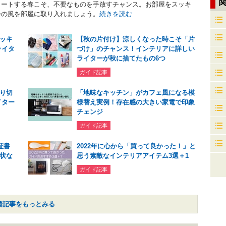
タートする春こそ、不要なものを手放すチャンス。お部屋をスッキ
春の風を部屋に取り入れましょう。
続きを読む
ッキ
【秋の片付け】涼しくなった時こそ「片
ライタ
づけ」のチャンス！インテリアに詳しい
ライターが秋に捨てたもの6つ
ガイド記事
り切
「地味なキッチン」がカフェ風になる模
イター
様替え実例！存在感の大きい家電で印象
チェンジ
ガイド記事
証書
2022年に心から「買って良かった！」と
状な
思う素敵なインテリアアイテム3選＋1
ガイド記事
着記事をもっとみる