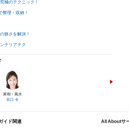
究極のテクニック！
で整理・収納！
の狭さを解決！
ンテリアテク
ド
家相・風水
谷口 令
ガイド関連
All Abou