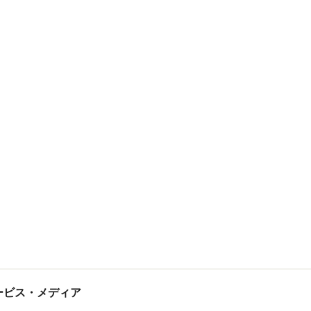
空間デザイン
塩野 哲也
tサービス・メディア