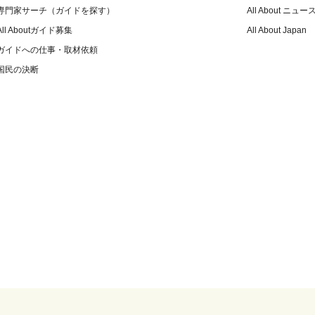
専門家サーチ（ガイドを探す）
All About ニュー
All Aboutガイド募集
All About Japan
ガイドへの仕事・取材依頼
国民の決断