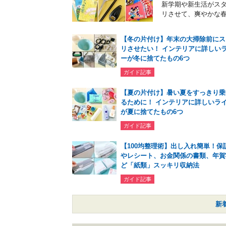
新学期や新生活がス
リさせて、爽やかな
【冬の片付け】年末の大掃除前にス
リさせたい！ インテリアに詳しい
ーが冬に捨てたもの6つ
ガイド記事
【夏の片付け】暑い夏をすっきり乗
るために！ インテリアに詳しいラ
が夏に捨てたもの6つ
ガイド記事
【100均整理術】出し入れ簡単！保
やレシート、お金関係の書類、年賀
ど「紙類」スッキリ収納法
ガイド記事
新