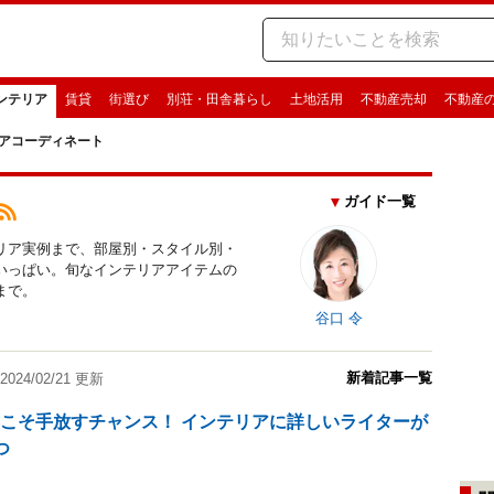
ンテリア
賃貸
街選び
別荘・田舎暮らし
土地活用
不動産売却
不動産
アコーディネート
ガイド一覧
リア実例まで、部屋別・スタイル別・
いっぱい。旬なインテリアアイテムの
まで。
谷口 令
新着記事一覧
2024/02/21 更新
こそ手放すチャンス！ インテリアに詳しいライターが
つ