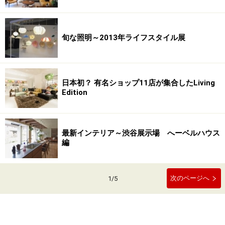
旬な照明～2013年ライフスタイル展
日本初？ 有名ショップ11店が集合したLiving
Edition
最新インテリア～渋谷展示場 へーベルハウス
編
次のページへ
1
/
5