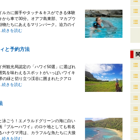
イルカに握手やタッチ＆キスができる体験
キから車で30分。オアフ島東部、マカプウ
動物たちにあえるマリンパーク。迫力のイ
.
続きを読む
ィと予約方法
イ州観光局認定の「ハワイ50選」に選ばれ
囲気を味わえるスポットがいっぱいワイキ
熱帯の緑と切り立つ渓谷に囲まれたクアロ
.
続きを読む
法
と泳ごう！エメラルドグリーンの海に白い
画『ブルーハワイ』のロケ地としても有名
するハナウマ湾は、カラフルな魚たちに大接
.
続きを読む