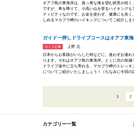
オアフ島の東海岸は、真っ青な海を望む絶景が続く
ですが、車を降りて、小高い山を登るハイキングも
ティビティなのです。お金を使わず、健康にも良く
しめるマカプウ岬のハイキングについてご紹介します.
ガイド一押しドライブコースはオアフ東海
上野 元
ガイド記事
日本からお客様がいらした時などに、迷わずお連れ
ります。それはオアフ島の東海岸。とくに光の加減
ドライブ途中に立ち寄れる、マカプウ岬のトレッキ
についてご紹介いたしましょう！（ちなみに今回の記.
1
2
カテゴリー一覧