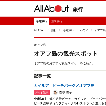
旅行
海外旅行
国内旅行
All About
旅行
海外旅行
ハワイ
オアフ島
オアフ島
オアフ島の観光スポット
オアフ島のおすすめ観光スポットをご紹介。
記事一覧
カイルア・ビーチパーク／オアフ島
森谷 貴子
ガイド記事
全米No.1に輝く絶景ビーチ、カイルア・ビーチパ
ビーチ洗練されたブティックやレストランが並ぶお