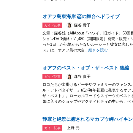
オアフ島東海岸 恋の舞台へドライブ
森谷 貴子
ガイド記事
文章：森谷雄（AllAbout「ハワイ」旧ガイド）5
ションDVD価格：\1,480（期間限定）発売・販
った1日しか記憶がもたないルーシーと彼女に恋した
ス」は、オアフ島の大自...
続きを読む
オアフのベスト・オブ・ザ・ベスト 後編
森谷 貴子
ガイド記事
ロコたちが出掛けるビーチやファミリーのファンス
ル・アドバタイザー」紙が毎年初夏に発表するオア
ザ・ベスト」。ローカルフードやスイーツのベスト
気に入りのショップやアクティビティの中から、ベビー
静寂と絶景に癒されるマカプウ岬ハイキン
上野 元
ガイド記事