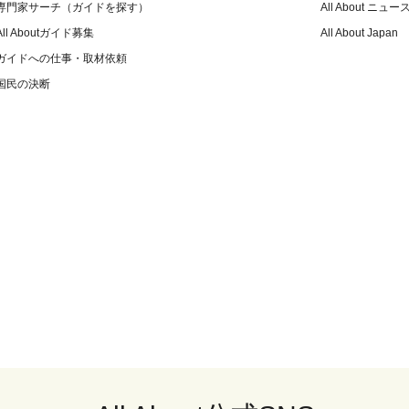
専門家サーチ（ガイドを探す）
All About ニュー
All Aboutガイド募集
All About Japan
ガイドへの仕事・取材依頼
国民の決断