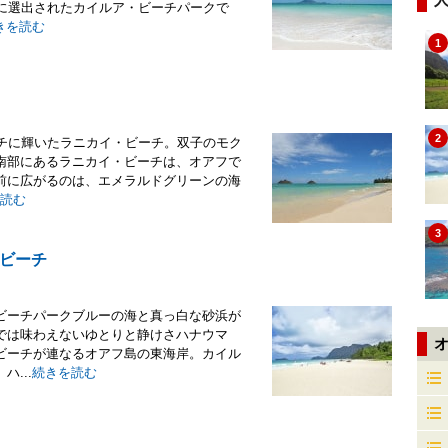
チに選出されたカイルア・ビーチパークで
きを読む
1
2
ーチに輝いたラニカイ・ビーチ。双子のモク
南部にあるラニカイ・ビーチは、オアフで
前に広がるのは、エメラルドグリーンの海
読む
3
ビーチ
ビーチパークブルーの海と真っ白な砂浜が
では味わえないゆとりと静けさハナウマ
ビーチが連なるオアフ島の東海岸。カイル
...
続きを読む