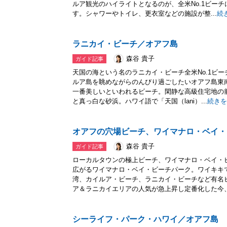
ルア観光のハイライトとなるのが、全米No.1ビー
す。シャワーやトイレ、更衣室などの施設が整...
続
ラニカイ・ビーチ／オアフ島
森谷 貴子
ガイド記事
天国の海という名のラニカイ・ビーチ全米No.1ビ
ルア島を眺めながらのんびり過ごしたいオアフ島東
一番美しいといわれるビーチ。閑静な高級住宅地の
と真っ白な砂浜。ハワイ語で「天国（lani）...
続きを
オアフの穴場ビーチ、ワイマナロ・ベイ・
森谷 貴子
ガイド記事
ローカルタウンの極上ビーチ、ワイマナロ・ベイ・
広がるワイマナロ・ベイ・ビーチパーク。ワイキキ
湾、カイルア・ビーチ、ラニカイ・ビーチなど有名
ア＆ラニカイエリアの人気が急上昇し定番化した今、ハ
シーライフ・パーク・ハワイ／オアフ島