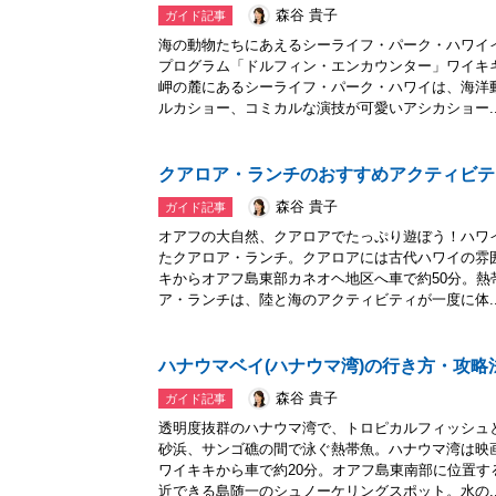
森谷 貴子
ガイド記事
海の動物たちにあえるシーライフ・パーク・ハワイ
プログラム「ドルフィン・エンカウンター」ワイキ
岬の麓にあるシーライフ・パーク・ハワイは、海洋
ルカショー、コミカルな演技が可愛いアシカショー..
クアロア・ランチのおすすめアクティビテ
森谷 貴子
ガイド記事
オアフの大自然、クアロアでたっぷり遊ぼう！ハワ
たクアロア・ランチ。クアロアには古代ハワイの雰
キからオアフ島東部カネオヘ地区へ車で約50分。
ア・ランチは、陸と海のアクティビティが一度に体..
ハナウマベイ(ハナウマ湾)の行き方・攻略
森谷 貴子
ガイド記事
透明度抜群のハナウマ湾で、トロピカルフィッシュ
砂浜、サンゴ礁の間で泳ぐ熱帯魚。ハナウマ湾は映
ワイキキから車で約20分。オアフ島東南部に位置
近できる島随一のシュノーケリングスポット。水の..