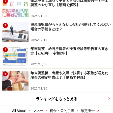
確定申告で遡って申告できるのは過去何年？年末
2
調整のやり直し【動画で解説】
2025/01/24
源泉徴収票がもらえない…会社が発行してくれない
3
場合の手続きとは？
2024/02/10
年末調整 給与所得者の扶養控除等申告書の書き
4
方【2020年・令和2年】
2020/10/06
年末調整後、出産や入籍で扶養する家族が増えた
5
場合の確定申告は？【動画で解説】
2020/11/30
ランキングをもっと見る
>
>
>
>
All About
マネー
税金・公的手当
確定申告