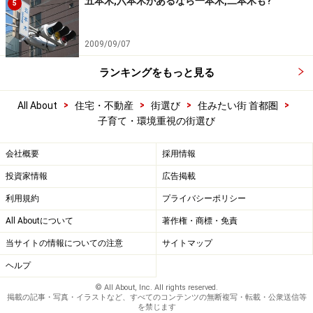
五本木,六本木があるなら一本木,二本木も?
5
2009/09/07
ランキングをもっと見る
>
>
>
>
All About
住宅・不動産
街選び
住みたい街 首都圏
子育て・環境重視の街選び
会社概要
採用情報
投資家情報
広告掲載
利用規約
プライバシーポリシー
All Aboutについて
著作権・商標・免責
当サイトの情報についての注意
サイトマップ
ヘルプ
© All About, Inc. All rights reserved.
掲載の記事・写真・イラストなど、すべてのコンテンツの無断複写・転載・公衆送信等
を禁じます