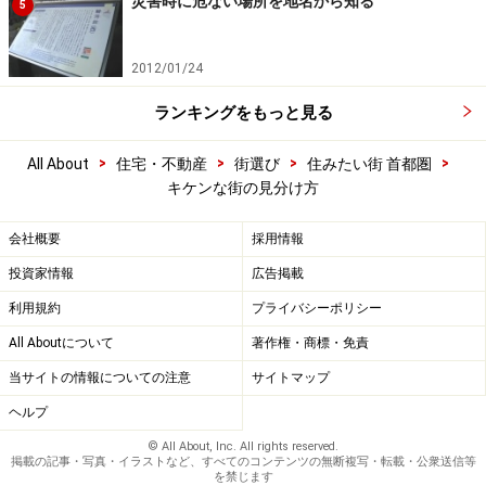
災害時に危ない場所を地名から知る
5
2012/01/24
ランキングをもっと見る
>
>
>
>
All About
住宅・不動産
街選び
住みたい街 首都圏
キケンな街の見分け方
会社概要
採用情報
投資家情報
広告掲載
利用規約
プライバシーポリシー
All Aboutについて
著作権・商標・免責
当サイトの情報についての注意
サイトマップ
ヘルプ
© All About, Inc. All rights reserved.
掲載の記事・写真・イラストなど、すべてのコンテンツの無断複写・転載・公衆送信等
を禁じます