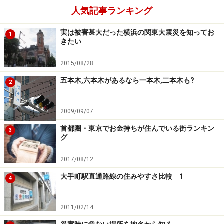
人気記事ランキング
実は被害甚大だった横浜の関東大震災を知ってお
1
きたい
2015/08/28
五本木,六本木があるなら一本木,二本木も?
2
2009/09/07
首都圏・東京でお金持ちが住んでいる街ランキン
3
グ
2017/08/12
大手町駅直通路線の住みやすさ比較 1
4
2011/02/14