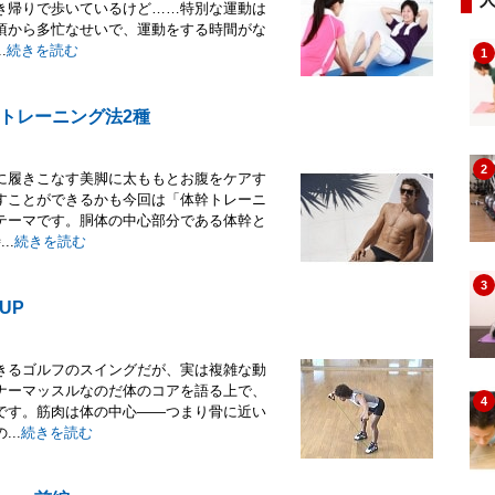
き帰りで歩いているけど……特別な運動は
頃から多忙なせいで、運動をする時間がな
.
続きを読む
1
トレーニング法2種
2
に履きこなす美脚に太ももとお腹をケアす
すことができるかも今回は「体幹トレーニ
テーマです。胴体の中心部分である体幹と
..
続きを読む
3
UP
きるゴルフのスイングだが、実は複雑な動
ナーマッスルなのだ体のコアを語る上で、
4
です。筋肉は体の中心――つまり骨に近い
..
続きを読む