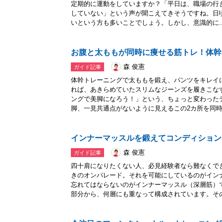
定期的に運動をしていますか？「平日は、職場の行
していない」という声が聞こえてきそうですね。日
いという方も多いことでしょう。しかし、意識的に..
お腹と太ももが同時に痩せる筋トレ！体幹
森 俊憲
ガイド記事
体幹トレーニングで太ももを鍛え、パンツをキレイ
れば、あきらめていたスリムなジーンズを履きこな
ングで美脚になろう！」という、ちょっと変わった
脚、一見共通点がないように見えるこの2カ所を同時.
インナーマッスルを鍛えてコンディション
森 俊憲
ガイド記事
四十肩になりたくない人、必見経験者なら難なくで
きのオンパレード。それを可能にしているのがイン
忘れてはならないのがインナーマッスル（深層筋）
部分から、何層にも重なって構成されています。その.