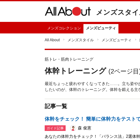
メンズスタイ
メンズコレクション
メンズビューティ
All About
メンズスタイル
メンズビューティ
筋トレ・筋肉トレーニング
体幹トレーニング
(
2
ページ目
最近ちょっと疲れやすくなってきた……。立ち姿や
したいのが、体幹のトレーニング。体幹を鍛える主
記事一覧
体幹をチェック！ 簡単に体幹力をテスト
森 俊憲
ガイド記事
あなたの体幹力をチェック！「バランス法」2選体