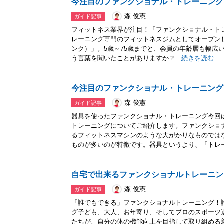
今注目のファンクショナル・トレーニング
森 俊憲
ガイド記事
フィットネス業界が注目！「ファンクショナル・ト
レーニング専門のフィットネスジムとしてオープンした「
ンク）」。5歳～75歳までと、会員の年齢層も幅広
う言葉を聞いたことがありますか？...
続きを読む
今注目のファンクショナル・トレーニング
森 俊憲
ガイド記事
器具を使ったファンクショナル・トレーニング今回
トレーニングについてご紹介します。ファンクショ
るフィットネスマシンのような大がかりなものでは
ものが多いのが特徴です。器具というより、「トレー.
自宅で出来るファンクショナルトレーニン
森 俊憲
ガイド記事
「誰でもできる」ファンクショナルトレーニング！
グ子ども、大人、お年寄り、そしてプロのスポーツ
たちが、自分の体の機能向上を目指して取り組める