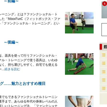
 ～前編～
5
レーニング」とは？ファンクショナル・ト
fitboxFunC（フィットボックス・ファ
い「ファンクショナル・トレーニング」とい
 ～後編～
は、器具を使って行うファンクショナル・
ナル・トレーニングで使う器具は、いわゆ
なく、持ち運びしやすく、自宅でも使える
..
続きを読む
グ……魅力とおすすめ種目
誰でもできるファンクショナルトレーニン
選手まで、あらゆる年代や身体レベルの人
新しいトレーニング法、「ファンクショナ