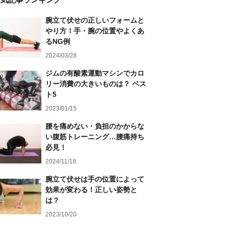
腕立て伏せの正しいフォームと
やり方！手・腕の位置やよくあ
るNG例
2024/03/28
ジムの有酸素運動マシンでカロ
リー消費の大きいものは？ ベス
ト5
2023/01/15
腰を痛めない・負担のかからな
い腹筋トレーニング…腰痛持ち
必見！
2024/11/18
腕立て伏せは手の位置によって
効果が変わる！正しい姿勢と
は？
2023/10/20