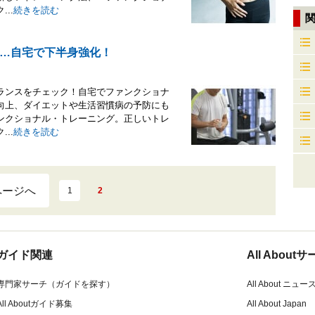
..
続きを読む
…自宅で下半身強化！
ランスをチェック！自宅でファンクショナ
向上、ダイエットや生活習慣病の予防にも
ンクショナル・トレーニング。正しいトレ
..
続きを読む
ページへ
1
2
ガイド関連
All Abou
専門家サーチ（ガイドを探す）
All About ニュー
All Aboutガイド募集
All About Japan