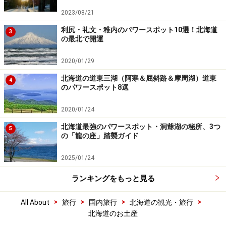
2023/08/21
利尻・礼文・稚内のパワースポット10選！北海道
3
の最北で開運
2020/01/29
北海道の道東三湖（阿寒＆屈斜路＆摩周湖）道東
4
のパワースポット8選
2020/01/24
北海道最強のパワースポット・洞爺湖の秘所、3つ
5
の「龍の座」踏襲ガイド
2025/01/24
ランキングをもっと見る
>
>
>
>
All About
旅行
国内旅行
北海道の観光・旅行
北海道のお土産