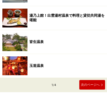
湯乃上館！出雲湯村温泉で料理と貸切共同湯を
堪能
皆生温泉
玉造温泉
次のページへ
1
/
4