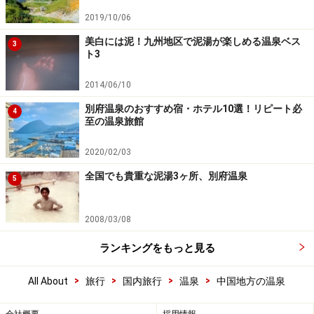
2019/10/06
美白には泥！九州地区で泥湯が楽しめる温泉ベス
3
ト3
2014/06/10
別府温泉のおすすめ宿・ホテル10選！リピート必
4
至の温泉旅館
2020/02/03
全国でも貴重な泥湯3ヶ所、別府温泉
5
2008/03/08
ランキングをもっと見る
>
>
>
>
All About
旅行
国内旅行
温泉
中国地方の温泉