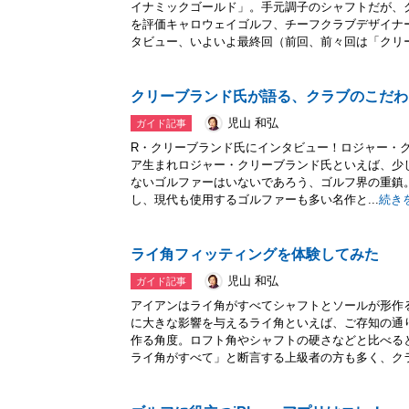
イナミックゴールド」。手元調子のシャフトだが、
を評価キャロウェイゴルフ、チーフクラブデザイナ
タビュー、いよいよ最終回（前回、前々回は「クリー.
クリーブランド氏が語る、クラブのこだわ
児山 和弘
ガイド記事
R・クリーブランド氏にインタビュー！ロジャー・ク
ア生まれロジャー・クリーブランド氏といえば、少
ないゴルファーはいないであろう、ゴルフ界の重鎮。
し、現代も使用するゴルファーも多い名作と...
続き
ライ角フィッティングを体験してみた
児山 和弘
ガイド記事
アイアンはライ角がすべてシャフトとソールが形作
に大きな影響を与えるライ角といえば、ご存知の通
作る角度。ロフト角やシャフトの硬さなどと比べる
ライ角がすべて」と断言する上級者の方も多く、クラ.