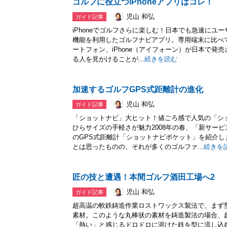
ゴルフに役立つiPhoneアプリはコレ！
児山 和弘
ガイド記事
iPhoneでゴルフさらに楽しむ！日本でも急速にユーザ
機能を利用したゴルフナビアプリ。専用端末に比べ
ートフォン、iPhone（アイフォーン）が日本で発売
る人を見かけることが...
続きを読む
加速するゴルフGPS式距離計の進化
児山 和弘
ガイド記事
「ショットナビ」大ヒット！値ごろ感で人気の「シ
ひらサイズの手軽さが魅力2008年の春、「新サー
のGPS式距離計「ショットナビポケット」を紹介
とは思ったものの、それが多くのゴルファ...
続きを
匠の技と遭遇！本間ゴルフ酒田工場へ2
児山 和弘
ガイド記事
超高温の軟鉄鋳造作業ロストワックス製法で、まず
素材。このような丸棒状の素材を鋳造製法の場合、
「熱い」と感じるドロドロに溶けた鉄を型に流し込