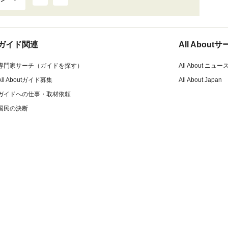
ガイド関連
All Abou
専門家サーチ（ガイドを探す）
All About ニュー
All Aboutガイド募集
All About Japan
ガイドへの仕事・取材依頼
国民の決断