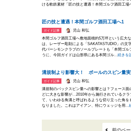
ける軟鉄素材「匠の技と遭遇！本間ゴルフ酒田工場へ.
匠の技と遭遇！本間ゴルフ酒田工場へ1
児山 和弘
ガイド記事
本間ゴルフ酒田工場へ敷地面積約5万坪という広大
は、レーザー彫刻による「SAKATASTUDIO」
代パーシモンクラブのソールプレートも「本間ゴル
うに、今回ガイドは山形県にある本間ゴル...
続きを
溝規制より影響大！ ボールのスピン量実
児山 和弘
ガイド記事
溝規制のバックスピン量への影響とは？フェース面
どに大きな影響が…2010年から施行されているク
て、いわゆる角溝と呼ばれるような切り立った角を
なりました。これはアイアン、特にウェッジを用...
前のペー