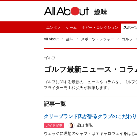
趣味
エンタメ
ゲーム
ホビー・コレクション
スポー
All About
趣味
スポーツ・レジャー
ゴルフ
ゴルフ
ゴルフ最新ニュース・コラ
ゴルフに関する最新のニュースやコラムを、ゴルフ
フライター児山和弘氏が執筆します。
記事一覧
クリーブランド氏が語るクラブのこだわり
児山 和弘
ガイド記事
ウェッジに理想のシャフトは？キャロウェイをはじ