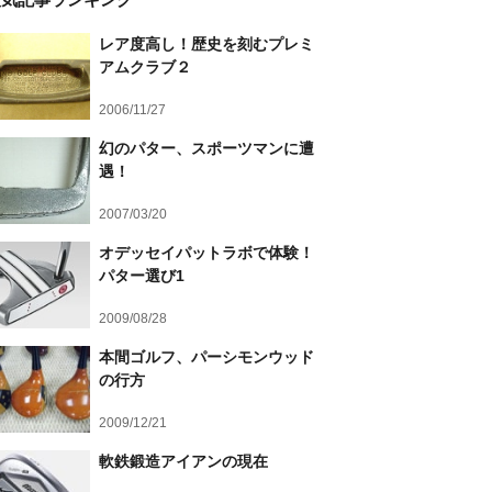
レア度高し！歴史を刻むプレミ
アムクラブ２
2006/11/27
幻のパター、スポーツマンに遭
遇！
2007/03/20
オデッセイパットラボで体験！
パター選び1
2009/08/28
本間ゴルフ、パーシモンウッド
の行方
2009/12/21
軟鉄鍛造アイアンの現在