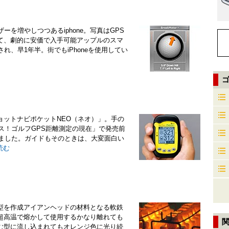
ーを増やしつつあるiphone。写真はGPS
て、劇的に安価で入手可能アップルのスマ
され、早1年半。街でもiPhoneを使用してい
ョットナビポケットNEO（ネオ）」。手の
ビス！ゴルフGPS距離測定の現在」で発売前
しました。ガイドもそのときは、大変面白い
読む
型を作成アイアンヘッドの材料となる軟鉄
超高温で熔かして使用するかなり離れても
む型に流し込まれてもオレンジ色に光り続