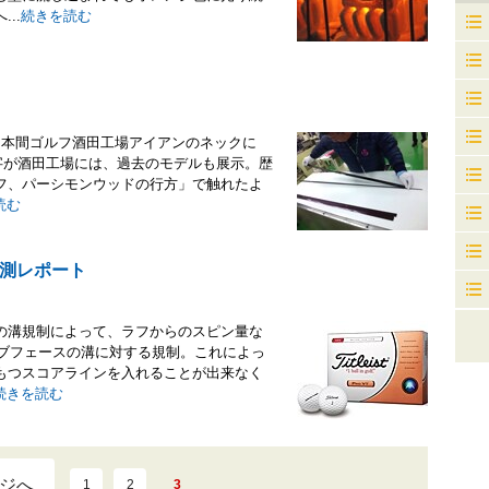
..
続きを読む
な本間ゴルフ酒田工場アイアンのネックに
の文字が酒田工場には、過去のモデルも展示。歴
フ、パーシモンウッドの行方」で触れたよ
読む
測レポート
の溝規制によって、ラフからのスピン量な
ラブフェースの溝に対する規制。これによっ
もつスコアラインを入れることが出来なく
続きを読む
ジへ
1
2
3