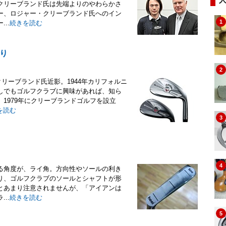
クリーブランド氏は先端よりのやわらかさ
ー、ロジャー・クリーブランド氏へのイン
1
..
続きを読む
り
2
リーブランド氏近影。1944年カリフォルニ
しでもゴルフクラブに興味があれば、知ら
1979年にクリーブランドゴルフを設立
を読む
3
4
る角度が、ライ角。方向性やソールの利き
り、ゴルフクラブのソールとシャフトが形
とあまり注意されませんが、「アイアンは
..
続きを読む
5