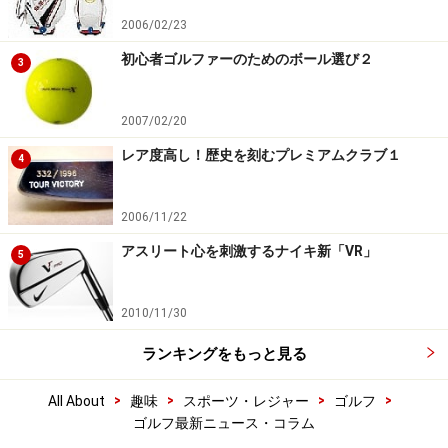
2006/02/23
初心者ゴルファーのためのボール選び２
3
2007/02/20
レア度高し！歴史を刻むプレミアムクラブ１
4
2006/11/22
アスリート心を刺激するナイキ新「VR」
5
2010/11/30
ランキングをもっと見る
>
>
>
>
All About
趣味
スポーツ・レジャー
ゴルフ
ゴルフ最新ニュース・コラム