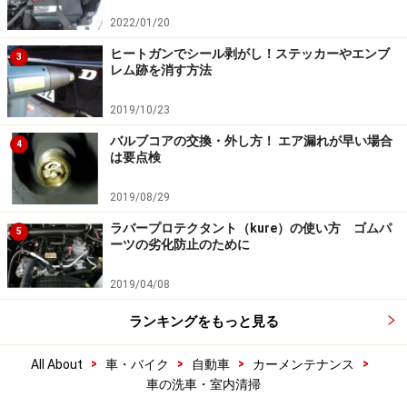
2022/01/20
ヒートガンでシール剥がし！ステッカーやエンブ
3
レム跡を消す方法
2019/10/23
バルブコアの交換・外し方！ エア漏れが早い場合
4
は要点検
2019/08/29
ラバープロテクタント（kure）の使い方 ゴムパ
5
ーツの劣化防止のために
2019/04/08
ランキングをもっと見る
>
>
>
>
All About
車・バイク
自動車
カーメンテナンス
車の洗車・室内清掃