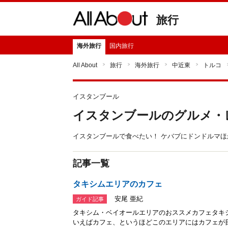
旅行
海外旅行
国内旅行
All About
旅行
海外旅行
中近東
トルコ
イスタンブール
イスタンブールのグルメ・
イスタンブールで食べたい！ ケバブにドンドルマ
記事一覧
タキシムエリアのカフェ
安尾 亜紀
ガイド記事
タキシム・ベイオールエリアのおススメカフェタキ
いえばカフェ、というほどこのエリアにはカフェが