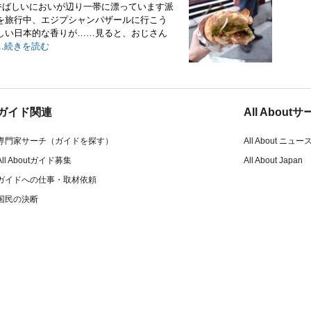
香ばしいにおいが辺り一帯に漂っています派
を旅行中、エジプシャンパザールに行こう
しい日本的な香りが……見ると、おじさん
.
続きを読む
ガイド関連
All Abou
専門家サーチ（ガイドを探す）
All About ニュー
All Aboutガイド募集
All About Japan
ガイドへの仕事・取材依頼
国民の決断