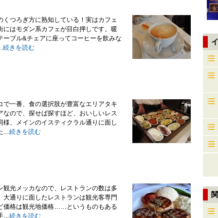
のくつろぎ方に熟知している！実はカフェ
街にはモダン系カフェが目白押しです。暖
テーブル&チェアに座ってコーヒーを飲みな
.
続きを読む
コで一番、食の選択肢が豊富なエリアタキ
アなので、探せば探すほど、おいしいレス
同様、メインのイスティクラル通りに面し
..
続きを読む
ン観光メッカなので、レストランの数は多
、大通りに面したレストランは観光客専門
ど価格は観光地価格……というものもある
..
続きを読む