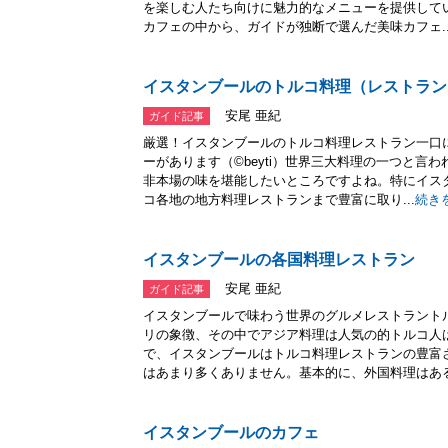
を楽しむ人たち向けに魅力的なメニューを提供して
カフェの中から、ガイドが独断で選んだ美味カフェ..
イスタンブールのトルコ料理（レストラン
安尾 亜紀
ガイド記事
厳選！イスタンブールのトルコ料理レストラン一口
ーがあります（©beyti）世界三大料理の一つと言
非本場の味を堪能したいところですよね。特にイス
コ各地の地方料理レストランまで豊富に取り...
続き
イスタンブールの各国料理レストラン
安尾 亜紀
ガイド記事
イスタンブールで味わう世界のグルメレストラント
リの象徴、その中でアジア料理は人気の的トルコ人
で、イスタンブールはトルコ料理レストランの豊富
はあまり多くありません。基本的に、外国料理はある.
イスタンブールのカフェ