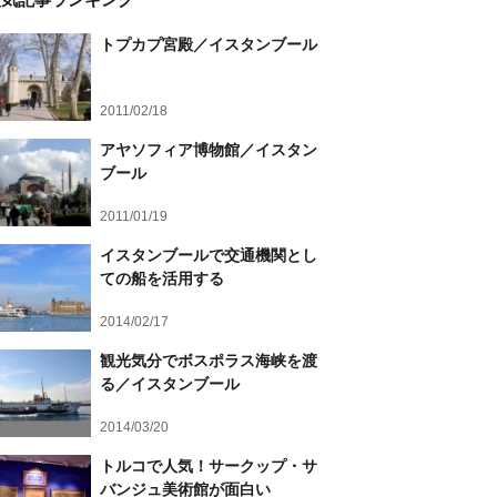
トプカプ宮殿／イスタンブール
2011/02/18
アヤソフィア博物館／イスタン
ブール
2011/01/19
イスタンブールで交通機関とし
ての船を活用する
2014/02/17
観光気分でボスポラス海峡を渡
る／イスタンブール
2014/03/20
トルコで人気！サークップ・サ
バンジュ美術館が面白い