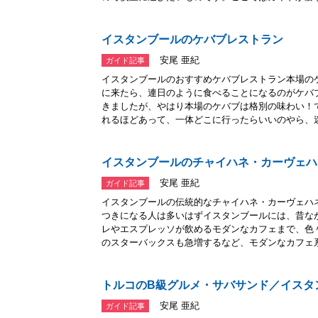
イスタンブールのケバブレストラン
安尾 亜紀
ガイド記事
イスタンブールのおすすめケバブレストラン本場の
に来たら、連日のように食べることになるのがケバ
きましたが、やはり本場のケバブは格別の味わい！
れるほどあって、一体どこに行ったらいいのやら、迷.
イスタンブールのチャイハネ・カーヴェハ
安尾 亜紀
ガイド記事
イスタンブールの伝統的なチャイハネ・カーヴェハ
つきになる人は多いはずイスタンブールには、昔な
レやエスプレッソが飲めるモダンなカフェまで、色
のスターバックスも急増するなど、モダンなカフェ系.
トルコのB級グルメ・サバサンド／イスタ
安尾 亜紀
ガイド記事