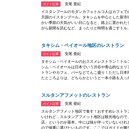
安尾 亜紀
ガイド記事
イスタンブールのモダンカフェトルコ人はカフェで
天国のイスタンブール。タキシムを中心とした新市
かい季節の天気がいい日になると、路上に置かれた
がら新聞を読むなど、まったりと時間を過ごすトル..
タキシム・ベイオール地区のレストラン
安尾 亜紀
ガイド記事
タキシム・ベイオールのおススメレストラン！トル
シム・ベイオールは日本でいう渋谷や青山的なエリ
トランやカフェ、バーなどてんこ盛り！ただし日本
たところよりは、どちらかというと一本小路を入った.
スルタンアフメットのレストラン
安尾 亜紀
ガイド記事
スルタンアフメット地区で食す！おすすめレストラ
いけれど…スルタンアフメット地区は観光地なので
店、というのが基本。中には味が伴っていないけれ
ので慎重に選びたいものです。ここではガイドが勝手.