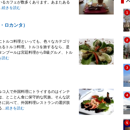
いるカフェが数多くあります。あまたある
.
続きを読む
1
・ロカンタ）
2
にトルコ料理といっても、色々なカテゴリ
われるトルコ料理。トルコを旅するなら、是
タンブールは宮廷料理からB級グルメ、トル
を読む
3
ルコ人で外国料理にトライするのはインテ
4
は、とことん食に保守的な民族。そんな訳
さに比べて、外国料理レストランの選択肢
..
続きを読む
5