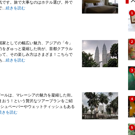
気です。旅で大事なのはホテル選び。外で
..
続きを読む
1
2
国家としての幅広い魅力、アジアの「今」
力をぎゅっと凝縮した街が、首都クアラル
って、その楽しみ方はさまざま！こちらで
..
続きを読む
3
プールは、マレーシアの魅力を凝縮した街。
4
まおう！という贅沢なツアープランをご紹
ッシュペーパーやウェットティッシュもある
続きを読む
5