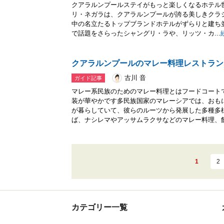
クアラルンプールステイがもっと楽しくなるホテル世
リ・ネガラは、クアラルンプールが誇る美しきクラ
中の名立たるトップブランドホテルがずらりと建ち
で話題をさらったシャングリ・ラや、リッツ・カ...
クアラルンプールのマレー料理レストラン
古川 音
ガイド記事
マレー系民族のためのマレー料理とはフードコート
装が華やかです多民族国家のマレーシアでは、おも
が暮らしていて、彼らのルーツから発展した多種多
ば、ナシレマやアッサムラクサなどのマレー料理、飲.
1
2
カテゴリー一覧