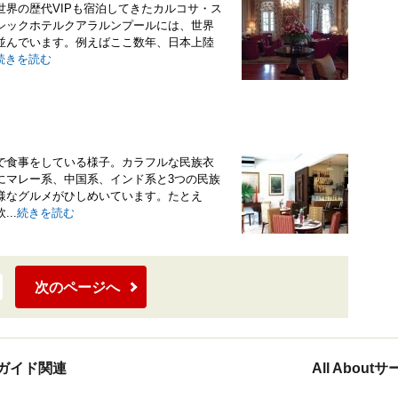
界の歴代VIPも宿泊してきたカルコサ・ス
シックホテルクアラルンプールには、世界
並んでいます。例えばここ数年、日本上陸
続きを読む
で食事をしている様子。カラフルな民族衣
にマレー系、中国系、インド系と3つの民族
様なグルメがひしめいています。たとえ
..
続きを読む
次のページへ
ガイド関連
All Abou