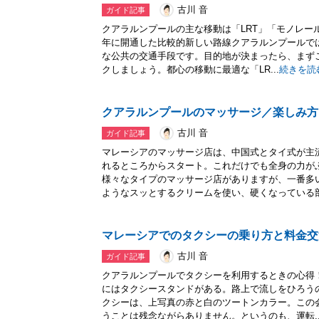
古川 音
ガイド記事
クアラルンプールの主な移動は「LRT」「モノレール
年に開通した比較的新しい路線クアラルンプールでは
な公共の交通手段です。目的地が決まったら、まず
クしましょう。都心の移動に最適な「LR...
続きを読
クアラルンプールのマッサージ／楽しみ方
古川 音
ガイド記事
マレーシアのマッサージ店は、中国式とタイ式が主
れるところからスタート。これだけでも全身の力が
様々なタイプのマッサージ店がありますが、一番多
ようなスッとするクリームを使い、硬くなっている部分
マレーシアでのタクシーの乗り方と料金交
古川 音
ガイド記事
クアラルンプールでタクシーを利用するときの心得
にはタクシースタンドがある。路上で流しをひろう
クシーは、上写真の赤と白のツートンカラー。この
うことは残念ながらありません。というのも、運転..