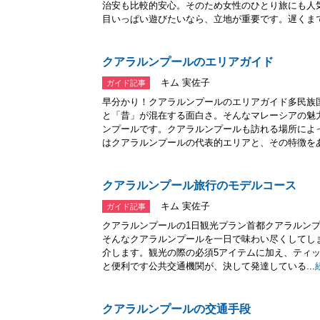
治安も比較的安心。そのため女性のひとり旅にも人
目いっぱい遊びたいなら、立地が重要です。遅くまで.
クアラルンプールのエリアガイド
キム 実佐子
ガイド記事
早分かり！クアラルンプールのエリアガイド多民族
と「昔」が混在する面白さ。そんなマレーシアの魅
ンプールです。クアラルンプールも訪れる場所によ
はクアラルンプールの代表的エリアと、その特徴をあ.
クアラルンプール旅行のモデルコース
キム 実佐子
ガイド記事
クアラルンプールの1日観光プラン首都クアラルン
そんなクアラルンプールを一日で味わい尽くしてし
介します。観光の際の必須5アイテムに加え、ティ
と便利です公共交通機関が、決して発達している...
クアラルンプールの交通手段