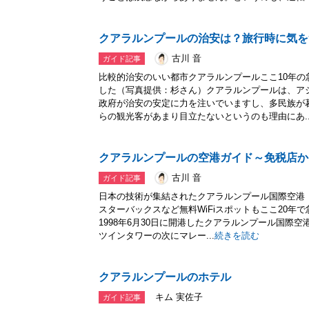
クアラルンプールの治安は？旅行時に気を
古川 音
ガイド記事
比較的治安のいい都市クアラルンプールここ10年
した（写真提供：杉さん）クアラルンプールは、ア
政府が治安の安定に力を注いでいますし、多民族が
らの観光客があまり目立たないというのも理由にあ..
クアラルンプールの空港ガイド～免税店か
古川 音
ガイド記事
日本の技術が集結されたクアラルンプール国際空港（K
スターバックスなど無料WiFiスポットもここ20年
1998年6月30日に開港したクアラルンプール国際空
ツインタワーの次にマレー...
続きを読む
クアラルンプールのホテル
キム 実佐子
ガイド記事