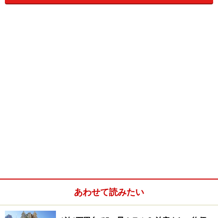
すが、限られた日程でこの街を楽しみ尽くすには、ホテ
ルの立地が最大のポイントになってきます。電車やバス
といった公共交通機関がそれほど発達していないこと
と、タクシーもスコールの間や渋滞時にはつかまりにく
いというのが現状。
そこで今回は、クアラルンプールの人気エリアに分け
て、アクセスのよいおすすめホテルをご紹介します。
※2010年5月現在、1リンギット＝27円です
※料金は目安です。時期によって変動しますので、予約
時にご確認下さい
※電話番号はすべて市外局番から掲載しています。日本
からマレーシアへかける場合は60（国番号）＋市外局番
あわせて読みたい
の0を省略した番号をダイヤルしてください