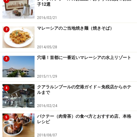
子12選
2016/02/21
マレーシアのご当地焼き麺（焼きそば）
2
2014/05/28
穴場！首都に一番近いマレーシアの水上リゾート
3
2015/11/29
クアラルンプールの空港ガイド～免税店からホテ
4
ルまで
2016/02/24
バクテー（肉骨茶）の食べ方とおすすめ店、本格
5
レシピ
2018/08/07