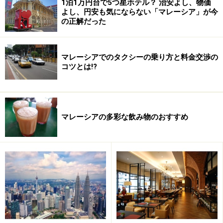
1泊1万円台で5つ星ホテル？ 治安よし、物価
※記事内容は執筆時点のものです。最新の内容をご確認くださ
よし、円安も気にならない「マレーシア」が今
い。
の正解だった
※海外を訪れる際には最新情報の入手に努め、「
外務省 海外安全
ホームページ
」を確認するなど、安全確保に十分注意を払ってく
ださい。
マレーシアでのタクシーの乗り方と料金交渉の
コツとは!?
次のページへ
1
/
4
マレーシアの多彩な飲み物のおすすめ