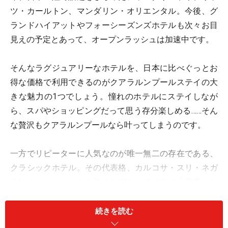
ツ・カールトン、マンダリン・オリエンタル。今後、グ
ランドハイアットやフォーシーズンズホテルも次々お目
見えの予定とあって、オープンラッシュは加速中です。
そんなラグジュアリーなホテルを、日本に比べぐっとお
得な価格で利用できるのがクアラルンプールステイの大
きな魅力の1つでしょう。憧れのホテルにステイしなが
ら、スパやショッピングだって思う存分楽しめる……そん
な贅沢もクアラルンプールなら叶ってしまうのです。
一方でリピーターに人気なのが唯一無二の存在である、
クラシックホテル。その代表格、カルコサ・スリ・ネガ
ラはリノベーションを終えたばかりでホテル上級者たち
が再注目中とか。
続きを読む
こんな風にホテルセレクトの幅が広いクラルンプールで