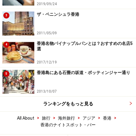
2019/09/24
ザ・ペニンシュラ香港
3
2011/05/09
香港名物パイナップルパンとは？おすすめの名店5
4
選
2017/12/19
香港島にある石畳の坂道・ポッティンジャー通り
5
2013/10/07
ランキングをもっと見る
>
>
>
>
>
All About
旅行
海外旅行
アジア
香港
香港のナイトスポット・バー