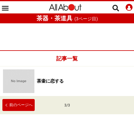
茶器・茶道具
(
3
ページ目)
記事一覧
茶壷に恋する
前のページへ
3
/
3