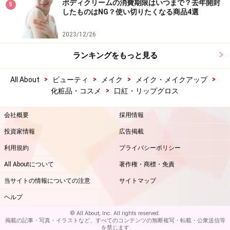
ボディクリームの消費期限はいつまで？去年開封
5
したものはNG？使い切りたくなる商品4選
2023/12/26
ランキングをもっと見る
>
>
>
>
All About
ビューティ
メイク
メイク・メイクアップ
>
化粧品・コスメ
口紅・リップグロス
会社概要
採用情報
投資家情報
広告掲載
利用規約
プライバシーポリシー
All Aboutについて
著作権・商標・免責
当サイトの情報についての注意
サイトマップ
ヘルプ
© All About, Inc. All rights reserved.
掲載の記事・写真・イラストなど、すべてのコンテンツの無断複写・転載・公衆送信等
を禁じます