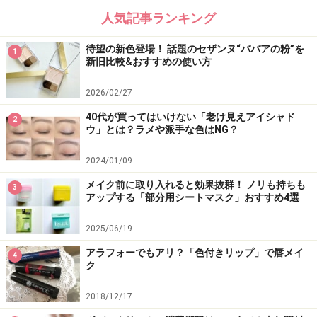
人気記事ランキング
待望の新色登場！ 話題のセザンヌ“ババアの粉”を
1
新旧比較&おすすめの使い方
2026/02/27
40代が買ってはいけない「老け見えアイシャド
2
ウ」とは？ラメや派手な色はNG？
2024/01/09
メイク前に取り入れると効果抜群！ ノリも持ちも
3
アップする「部分用シートマスク」おすすめ4選
2025/06/19
アラフォーでもアリ？「色付きリップ」で唇メイ
4
ク
2018/12/17