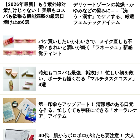
【2026年最新】もう紫外線対
デリケートゾーンの乾燥・か
策だけじゃない！ 美肌もコス
ゆみなどの悩みに……「洗
パも欲張る機能満載の厳選日
う・潤す」でケアする、厳選
焼け止め6選
フェムテックアイテム
パケ買いしたいかわいさで、メイク直しも不
要!? きれいと潤いが続く「ラネージュ」新感
覚ティント
時短もコスパも最強、垢抜け！ 忙しい朝を救
い、ポーチも軽くなる「マルチタスクコスメ」
リップケア効果だけでなく発色も◎
4選
もぎたてのフルーツのようなフレッシュな
リップを演出
第一印象をアップデート！ 清潔感のある口元
を作る、忙しくても手軽にできる「オーラルケ
ア」アイテム
クラランス カラー モイスチャー リップ
バーム 13g ￥3,150(税込)
40代、肌からポロポロが出たら要注意！ 大人
ぷるんとしたリップの演出にかかせないグロスにリップ