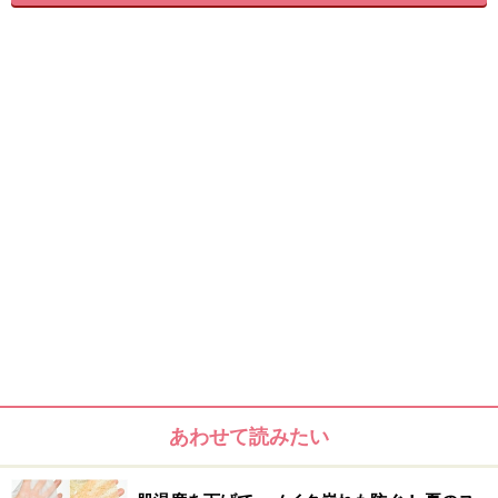
あわせて読みたい
ローラ メルシエ リップトリートメントキット
リップポリッシュ 8g、リップコンディショナー 8g