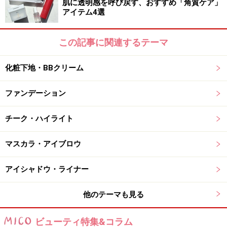
肌に透明感を呼び戻す、おすすめ「角質ケア」
ケア効果がプラスされたスグレもの。ポップな色味が多
アイテム4選
いですが、つけてみると肌なじみもよくきれいに発色し
ます。また乾きにくくうるおい感が長時間持続するの
この記事に関連するテーマ
に、ベタつき感もなし！ ほのかに香るチェリーの香り
も心地よく、気持ちよく使える1本です。
化粧下地・BBクリーム
ファンデーション
【商品お問合せ先】
クラランス
03-3470-8545
チーク・ハイライト
商品詳細はコチラ
この商品についてのクチコミを書く・読む
マスカラ・アイブロウ
アイシャドウ・ライナー
とろ～りとしたテクスチャーはまるではち
他のテーマも見る
みつ
どんなトラブルも翌朝にはつやつやリップ
ビューティ特集&コラム