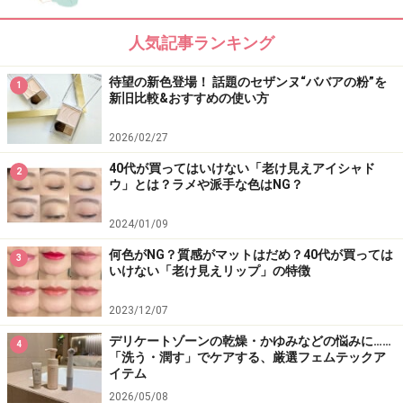
商品詳細はコチラ
人気記事ランキング
この商品についてのクチコミを書く・読む
待望の新色登場！ 話題のセザンヌ“ババアの粉”を
1
※記事内容は執筆時点のものです。最新の内容をご確認くださ
新旧比較&おすすめの使い方
い。
※個人の体質、また、誤った方法による実践に起因して肌荒れや
2026/02/27
不調を引き起こす場合があります。実践の際には、必ず自身の体
質及び健康状態を十分に考慮し、正しい方法で行ってください。
40代が買ってはいけない「老け見えアイシャド
2
また、全ての方への有効性を保証するものではありません。
ウ」とは？ラメや派手な色はNG？
2024/01/09
【編集部おすすめの購入サイト】
何色がNG？質感がマットはだめ？40代が買っては
3
いけない「老け見えリップ」の特徴
Amazonで化粧品・コスメをチェック！
2023/12/07
楽天市場で人気のコスメをチェック！
デリケートゾーンの乾燥・かゆみなどの悩みに……
4
「洗う・潤す」でケアする、厳選フェムテックア
イテム
2026/05/08