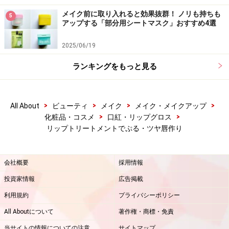
メイク前に取り入れると効果抜群！ ノリも持ちも
5
アップする「部分用シートマスク」おすすめ4選
2025/06/19
ランキングをもっと見る
>
>
>
>
All About
ビューティ
メイク
メイク・メイクアップ
>
>
化粧品・コスメ
口紅・リップグロス
リップトリートメントでぷる・ツヤ唇作り
会社概要
採用情報
投資家情報
広告掲載
利用規約
プライバシーポリシー
All Aboutについて
著作権・商標・免責
当サイトの情報についての注意
サイトマップ