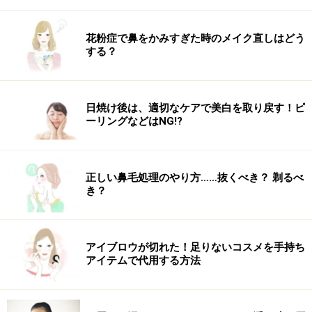
に復活！
花粉症で鼻をかみすぎた時のメイク直しはどう
する？
イグニス リップバーム 15g \3,150(税込)
はちみつのようなとろ～りとしたジェル状のリップバー
ムです。ひび割れやカサつきが気になる唇もしっかりと
日焼け後は、適切なケアで美白を取り戻す！ピ
うるおって、ふっくらとしてきます。それでいてベタつ
ーリングなどはNG!?
きもありません。つや感があるので、グロスとして使う
のもオススメ。寝る前につけると翌朝は赤みのあるつや
つやリップに生まれ変わります。
正しい鼻毛処理のやり方……抜くべき？ 剃るべ
き？
【商品お問合せ先】
イグニス
0120-664-227
アイブロウが切れた！足りないコスメを手持ち
商品詳細はコチラ
アイテムで代用する方法
この商品についてのクチコミを書く・読む