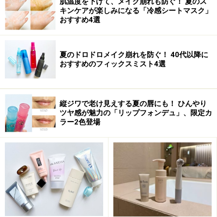
肌温度を下げて、メイク崩れも防ぐ！ 夏のス
￥3,675(税込) <2/7発売>
キンケアが楽しみになる「冷感シートマスク」
ポリッシュとコンディショナーの2本がセットになった
おすすめ4選
キットです。スクラブ状のポリッシュでやさしくマッサ
ージすると、唇のザラつきがなくなりつるんとした状態
夏のドロドロメイク崩れを防ぐ！ 40代以降に
に。さらにコンディショナーをなじませると、ぷるんと
おすすめのフィックスミスト4選
したうるおい感たっぷりの唇になります。余分な角質が
取り除かれ、リップの発色や持続も高まります。
縦ジワで老け見えする夏の唇にも！ ひんやり
【商品お問合せ先】
ローラ メルシエ
03-5467-9550
ツヤ感が魅力の「リップフォンデュ」、限定カ
ラー2色登場
商品詳細はコチラ
この商品についてのクチコミを書く・読む