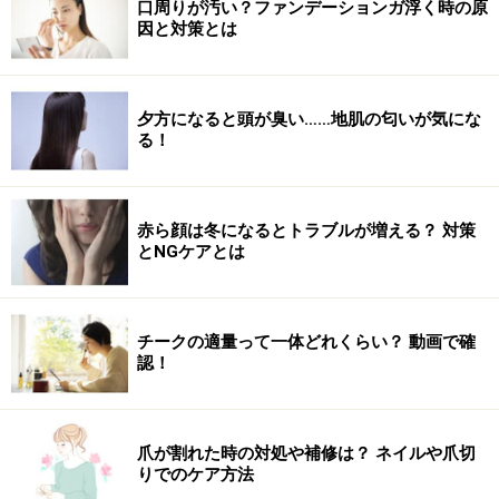
口周りが汚い？ファンデーションガ浮く時の原
因と対策とは
なめらかに、ふっくらさせるだけでなく
口紅の下地にも使えるリップ美容液
夕方になると頭が臭い……地肌の匂いが気にな
る！
エレガンス ハイドロ リップトリートメン
ト 3.2g ￥3,150(税込)
口紅の下地としても使えるこのリップはスティックタイ
赤ら顔は冬になるとトラブルが増える？ 対策
とNGケアとは
プなので、とても使いやすいです。やわらかすぎず、固
すぎず、ほどよく唇にフィットして、縦ジワやカサつき
を目立たなくさせるので、口紅がヨレにくく、持ちも
チークの適量って一体どれくらい？ 動画で確
UP！ あぶらっぽさもなく、まさにリップ美容液のよう
認！
に使えます。
【商品お問合せ先】
エレガンス コスメティックス
爪が割れた時の対処や補修は？ ネイルや爪切
りでのケア方法
0120-766-995