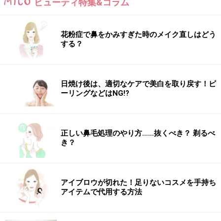
ビューティ特集&コラム
ジュのリップ。これに、バイオレット（PR 050）を口角
から中央に向けてのせると上品で落ち着いた感じに。今
度は、イエロー（YL 030）を中央から口角にのばすと、
花粉症で鼻をかみすぎた時のメイク直しはどう
する？
明るくかわいい雰囲気に。
また、リップ同士だけはなく、グロスとも相性がイイと
いうのもおすすめポイント。グロスで締まりがないよう
日焼け後は、適切なケアで美白を取り戻す！ピ
に見えがちな口角に、グリーン（GR 060）をプラスする
ーリングなどはNG!?
ことで、グロスのツヤ感を残しながらもクールな印象
に。まだまだ、いろいろな使いこなし術がありそうで
す。さらに、買ったものの付けてみたら似合わなくて“お
正しい鼻毛処理のやり方……抜くべき？ 剃るべ
蔵入り”になってしまったリップ。誰もが1本や2本あると
き？
思いますが、この子達の救世主的な存在にもなってくれ
ることも間違いなし！ です。
アイブロウが切れた！足りないコスメを手持ち
アイテムで代用する方法
【商品お問合せ先】