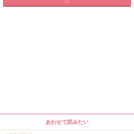
ブランドスタート時から変わらない欲しい色がすぐわかる
透明パッケージ
あわせて読みたい