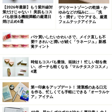
ミドとビタミンEによる保護膜でサポート。うるおいを
【2026年最新】もう紫外線対
デリケートゾーンの乾燥・か
閉じ込め、長時間に渡り乾燥から唇を守ってくれる。街
策だけじゃない！ 美肌もコス
ゆみなどの悩みに……「洗
も彩りが深まる秋。ファッションでお洒落を楽しむよう
パも欲張る機能満載の厳選日
う・潤す」でケアする、厳選
焼け止め6選
フェムテックアイテム
に、唇も無限の魅力を手に入れオンナ度アップ！
パケ買いしたいかわいさで、メイク直しも不
要!? きれいと潤いが続く「ラネージュ」新感
ルージュ アンリミテッド
覚ティント
全48色 各3,150円（税込）
2006年10月6日発売
時短もコスパも最強、垢抜け！ 忙しい朝を救
い、ポーチも軽くなる「マルチタスクコスメ」
4選
【ガイドのおすすめ使用ポイント】
第一印象をアップデート！ 清潔感のある口元
を作る、忙しくても手軽にできる「オーラルケ
ア」アイテム
やわらかいワックスが唇を覆うように、なめらかにのび
ます。乾燥で多少唇が荒れている時でも、リップがキレ