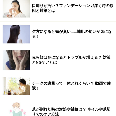
シュウ ウエムラ
口周りが汚い？ファンデーションガ浮く時の原
03-6911-8560
因と対策とは
＜関連リンク＞
夕方になると頭が臭い……地肌の匂いが気にな
る！
ガイドが試したポイントメイクコスメ記事＜口紅・グロ
ス・チーク編＞
※記事内容は執筆時点のものです。最新の内容をご確認くださ
赤ら顔は冬になるとトラブルが増える？ 対策
い。
とNGケアとは
※個人の体質、また、誤った方法による実践に起因して肌荒れや
不調を引き起こす場合があります。実践の際には、必ず自身の体
質及び健康状態を十分に考慮し、正しい方法で行ってください。
また、全ての方への有効性を保証するものではありません。
チークの適量って一体どれくらい？ 動画で確
認！
【編集部おすすめの購入サイト】
爪が割れた時の対処や補修は？ ネイルや爪切
Amazonで化粧品・コスメをチェック！
りでのケア方法