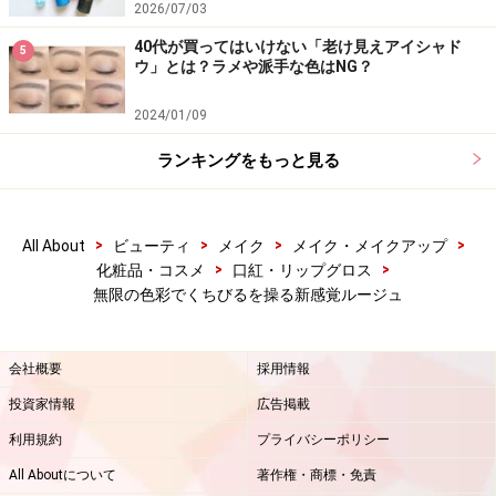
2026/07/03
40代が買ってはいけない「老け見えアイシャド
5
ウ」とは？ラメや派手な色はNG？
2024/01/09
ランキングをもっと見る
>
>
>
>
All About
ビューティ
メイク
メイク・メイクアップ
>
>
化粧品・コスメ
口紅・リップグロス
無限の色彩でくちびるを操る新感覚ルージュ
会社概要
採用情報
投資家情報
広告掲載
利用規約
プライバシーポリシー
All Aboutについて
著作権・商標・免責