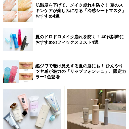
肌温度を下げて、メイク崩れも防ぐ！ 夏のス
キンケアが楽しみになる「冷感シートマスク」
おすすめ4選
そして、大きな特長でもある
7色のアーティストカラー
の存在。その日の気分やファッションに合わせて自由自
夏のドロドロメイク崩れを防ぐ！ 40代以降に
在に色を操れる必殺カラー。ビビッドなカラーをリップ
おすすめのフィックスミスト4選
にのせるだけで、あっという間に新しい色が完成。リッ
プの色だけでなく、明るさや微妙な質感までも変化する
プロ仕様の7色の使いこなしポイントは次の通り。
縦ジワで老け見えする夏の唇にも！ ひんやり
ツヤ感が魅力の「リップフォンデュ」、限定カ
ラー2色登場
また、クリーミーでやわらかく、すべるようなテクスチ
ャーは、繊細で乾燥しやすい唇の水分蒸発を防ぎ、セラ