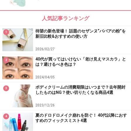
楽天市場で人気のコスメをチェック！
人気記事ランキング
待望の新色登場！ 話題のセザンヌ“ババアの粉”を
1
新旧比較&おすすめの使い方
2026/02/27
40代が買ってはいけない「老け見えマスカラ」と
2
は？避けるべき色は？
2024/04/05
ボディクリームの消費期限はいつまで？去年開封
3
したものはNG？使い切りたくなる商品4選
2023/12/26
夏のドロドロメイク崩れを防ぐ！ 40代以降におす
4
すめのフィックスミスト4選