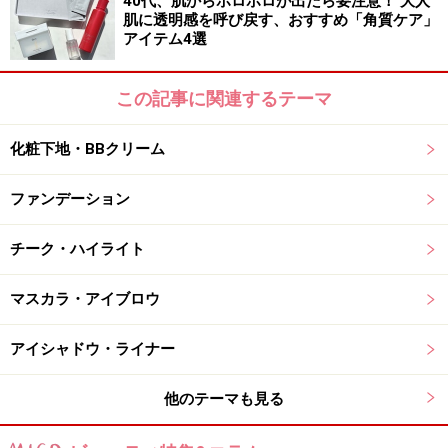
40代、肌からポロポロが出たら要注意！ 大人
イになじんでくれますし、トリートメント効果も高いで
肌に透明感を呼び戻す、おすすめ「角質ケア」
す。唇の縦ジワも目立ちにくくなり、発色もGOOD！ 見
アイテム4選
ているだけでも楽しくなるカラーバリエは、クレヨンみ
たいで、「今日はどの色にしようかな？」だけでなく、
この記事に関連するテーマ
この色をどう料理しようか…？ と発想がどんどん広がっ
てくるのも新鮮。
化粧下地・BBクリーム
ファンデーション
注目のアーティストカラーは、どれか1本でも持ってい
て損のないアイテム。ビビッドな色に一瞬「どう使う
チーク・ハイライト
の？」と思いますが、実際に使ってみると…ホントに不
思議。絵の具を混ぜるような感覚で、色が変化します。
マスカラ・アイブロウ
少しずつ色の変化を見ていくためにも、ブラシ使いがオ
ススメです。
アイシャドウ・ライナー
ちなみに、発表会でのデモンストレーションを拝見した
他のテーマも見る
ことですが、例えば比較的オーソドックスなピンクベー