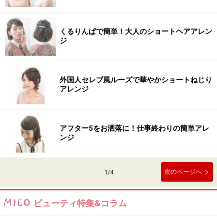
くるりんぱで簡単！大人のショートヘアアレン
ジ
外国人セレブ風ルーズで華やかショートねじり
アレンジ
アフター5をお洒落に！仕事終わりの簡単アレ
ンジ
次のページへ
1
/
4
ビューティ特集&コラム