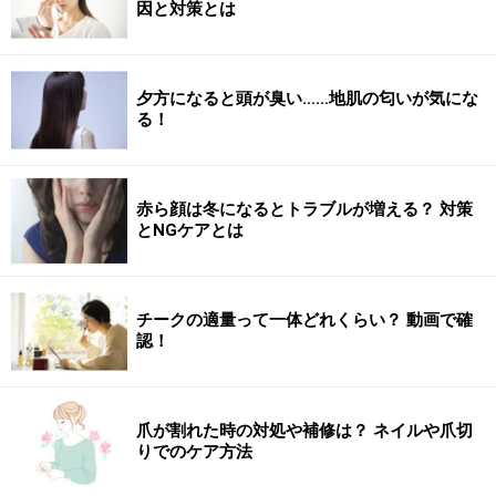
因と対策とは
夕方になると頭が臭い……地肌の匂いが気にな
る！
赤ら顔は冬になるとトラブルが増える？ 対策
とNGケアとは
チークの適量って一体どれくらい？ 動画で確
認！
爪が割れた時の対処や補修は？ ネイルや爪切
りでのケア方法