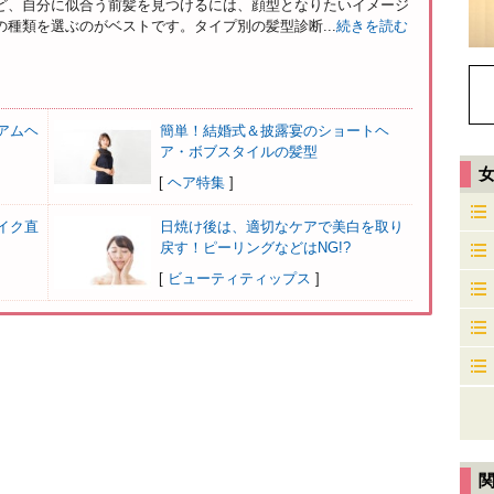
ど、自分に似合う前髪を見つけるには、顔型となりたいイメージ
種類を選ぶのがベストです。タイプ別の髪型診断...
続きを読む
アムヘ
簡単！結婚式＆披露宴のショートヘ
ア・ボブスタイルの髪型
[
ヘア特集
]
イク直
日焼け後は、適切なケアで美白を取り
戻す！ピーリングなどはNG!?
[
ビューティティップス
]