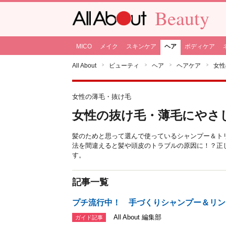
Beauty
MICO
メイク
スキンケア
ヘア
ボディケア
All About
ビューティ
ヘア
ヘアケア
女性
女性の薄毛・抜け毛
女性の抜け毛・薄毛にやさ
髪のためと思って選んで使っているシャンプー＆ト
法を間違えると髪や頭皮のトラブルの原因に！？正
す。
記事一覧
プチ流行中！ 手づくりシャンプー＆リン
All About 編集部
ガイド記事