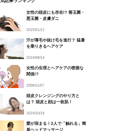
人気記事ランキング
女性の頭皮にも存在!? 善玉菌・
悪玉菌・皮膚ダニ
2025/01/12
汗が薄毛や抜け毛を進行？ 猛暑
を乗りきるヘアケア
2024/08/14
女性の生理とヘアケアの密接な
関係!?
2006/11/07
頭皮クレンジングのやり方と
は？ 頭皮と顔は一枚肌！
2024/10/19
愛が深まる！2人で「触れる」簡
単ヘッドマッサージ