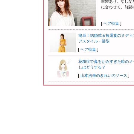
前髪あり、なしな
に合わせて、前髪の
[
ヘア特集
]
簡単！結婚式＆披露宴のミディ
アスタイル・髪型
[
ヘア特集
]
花粉症で鼻をかみすぎた時のメ
しはどうする？
[
山本浩未のきれいのソース
]