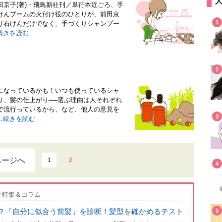
京子(著)・飛鳥新社刊／単行本近ごろ、手
けんブームの火付け役のひとりが、前田京
1
り石けんだけでなく、手づくりシャンプー
続きを読む
2
になっているかも！いつも使っているシャ
り、髪の仕上がり──選ぶ理由は人それぞれ
で流行っているから、など、他人の意見を
3
.
続きを読む
ページへ
1
2
4
ィ特集＆コラム
？「自分に似合う前髪」を診断！髪型を確かめるテスト
5