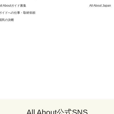
All Aboutガイド募集
All About Japan
ガイドへの仕事・取材依頼
国民の決断
All About公式SNS