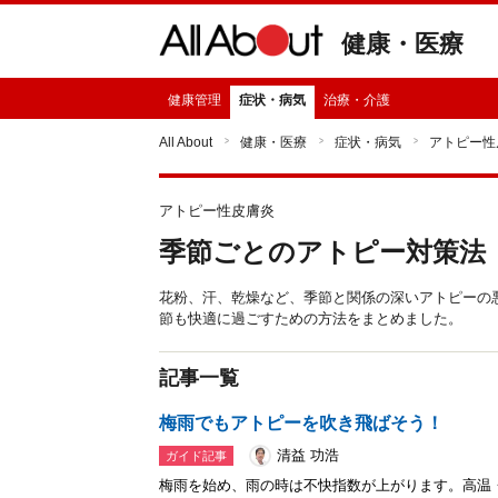
健康・医療
健康管理
症状・病気
治療・介護
All About
健康・医療
症状・病気
アトピー性
アトピー性皮膚炎
季節ごとのアトピー対策法
花粉、汗、乾燥など、季節と関係の深いアトピーの
節も快適に過ごすための方法をまとめました。
記事一覧
梅雨でもアトピーを吹き飛ばそう！
清益 功浩
ガイド記事
梅雨を始め、雨の時は不快指数が上がります。高温