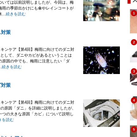
ついては以前説明しましたが、今回は、梅
梅雨の季節出かけにも傘やレインコートが
1
..
続きを読む
ニ対策
2
スキンケア【第4回】梅雨に向けてのダニ対
因として、ダニやカビがあるということは
の原因の中でも、梅雨に注意したい「ダ
.
続きを読む
3
ビ対策
4
スキンケア【第4回】梅雨に向けてのダニ対
ーの原因「ダニ」を詳細に説明しましたが、
一つの大きな原因「カビ」について説明し
きを読む
5