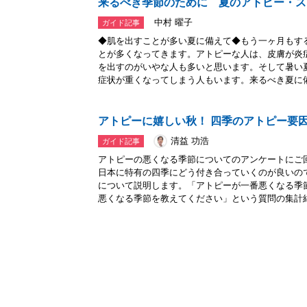
来るべき季節のために 夏のアトピー・ス
中村 曜子
ガイド記事
◆肌を出すことが多い夏に備えて◆もう一ヶ月もす
とが多くなってきます。アトピーな人は、皮膚が炎
を出すのがいやな人も多いと思います。そして暑い
症状が重くなってしまう人もいます。来るべき夏に備.
アトピーに嬉しい秋！ 四季のアトピー要
清益 功浩
ガイド記事
アトピーの悪くなる季節についてのアンケートにご
日本に特有の四季にどう付き合っていくのが良いの
について説明します。「アトピーが一番悪くなる季
悪くなる季節を教えてください」という質問の集計結.