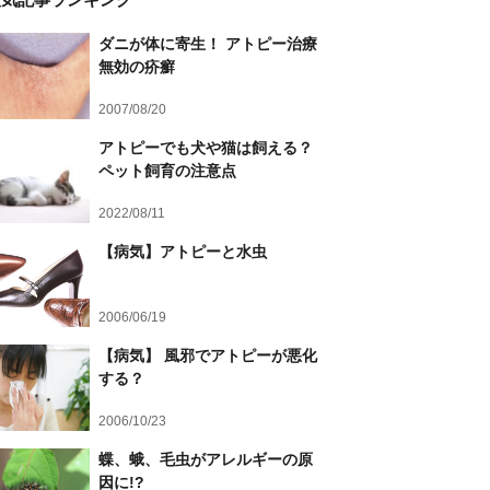
ダニが体に寄生！ アトピー治療
無効の疥癬
2007/08/20
アトピーでも犬や猫は飼える？
ペット飼育の注意点
2022/08/11
【病気】アトピーと水虫
2006/06/19
【病気】 風邪でアトピーが悪化
する？
2006/10/23
蝶、蛾、毛虫がアレルギーの原
因に!?