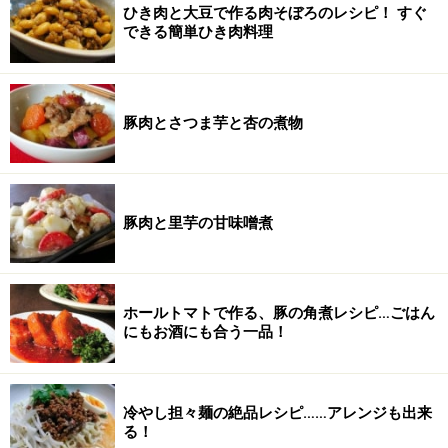
ひき肉と大豆で作る肉そぼろのレシピ！ すぐ
できる簡単ひき肉料理
豚肉とさつま芋と杏の煮物
豚肉と里芋の甘味噌煮
ホールトマトで作る、豚の角煮レシピ…ごはん
にもお酒にも合う一品！
冷やし担々麺の絶品レシピ……アレンジも出来
る！