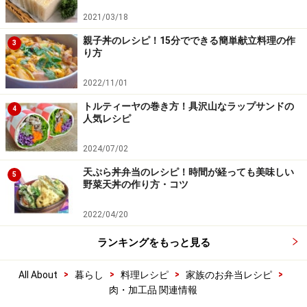
2021/03/18
親子丼のレシピ！15分でできる簡単献立料理の作
3
り方
2022/11/01
トルティーヤの巻き方！具沢山なラップサンドの
4
人気レシピ
2024/07/02
天ぷら丼弁当のレシピ！時間が経っても美味しい
5
野菜天丼の作り方・コツ
2022/04/20
ランキングをもっと見る
>
>
>
>
All About
暮らし
料理レシピ
家族のお弁当レシピ
肉・加工品 関連情報