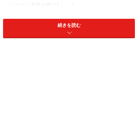
「とにかく警察を呼びましょう。」
---------------------------------------------------------------
続きを読む
警察の処理が一通りすんで、当事者同士で話をしたとこ
ろお互いに保険には加入しているようなので、あとは保
険会社を通して話をしましょうということになった。
後日保険会社を通して相手方と話をしてもらったとこ
ろ、こちらが２０％、相手が８０％悪いということで話
を進めているとの報告があった。
いつもお願いしている修理工場にクルマを修理に入れな
けばならないのだが、Aさんは通勤にクルマを使ってい
る。