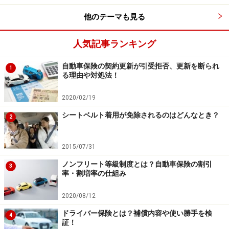
他のテーマも見る
人気記事ランキング
自動車保険の契約更新が引受拒否、更新を断られ
1
る理由や対処法！
2020/02/19
シートベルト着用が免除されるのはどんなとき？
2
2015/07/31
ノンフリート等級制度とは？自動車保険の割引
3
率・割増率の仕組み
2020/08/12
ドライバー保険とは？補償内容や使い勝手を検
4
証！