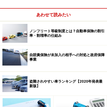
修理工場に代車を出してもらえるか聞いてみたところ、
あわせて読みたい
「出せなくはないけど代車料がかかるよ。一応保険会社
の方にも確認してみてよ。」との返事。
ノンフリート等級制度とは？自動車保険の割引
率・割増率の仕組み
自分の加入している保険会社に代車のことを聞いてみる
と、
自賠責保険が未加入の相手への対処と政府保障
事業
「お客さまのご契約には代車費用特約が付帯されており
ませんので、申し訳ありませんが、保険の方からは代車
料をおだしすることはできません。」
盗難されやすい車ランキング【2020年発表最
新版】
「それは分かっています。でも相手が８割悪いというこ
とで話を進めて頂いていますよね？全部じゃなくても
代
車料の８０％相手に請求
してください。」