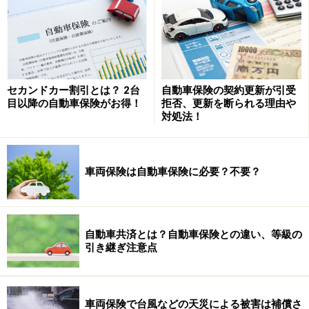
「今回の事故のように
お互いに過失があるときには、
代
車料はまず認めてもらえないのですが・・・」
納得のいかないAさんは相手の保険会社に直接連絡を入
セカンドカー割引とは？ 2台
自動車保険の契約更新が引受
目以降の自動車保険がお得！
拒否、更新を断られる理由や
れたが、同様の回答だった・・・。
対処法！
車両保険は自動車保険に必要？不要？
次のページの解説に続きます！＞＞
※記事内容は執筆時点のものです。最新の内容をご確認くださ
い。
自動車共済とは？自動車保険との違い、等級の
本記事の内容は一般的な情報提供を目的としており、特定の金融
引き継ぎ注意点
商品や投資行動を推奨するものではありません。
投資や資産運用に関する最終的なご判断はご自身の責任において
行ってください。
掲載情報の正確性・完全性については十分に配慮しております
が、その内容を保証するものではなく、これに基づく損失・損害
車両保険で台風などの天災による被害は補償さ