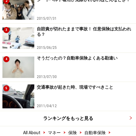
2
2015/07/31
自賠責が切れたままで事故！ 任意保険は支払われ
3
る？
2015/06/25
そうだったの？自動車保険よくある勘違い
4
2013/07/30
交通事故が起きた時、現場ですべきこと
5
2011/04/12
ランキングをもっと見る
>
>
>
>
All About
マネー
保険
自動車保険