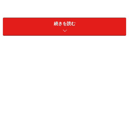
続きを読む
について検証し、どのような補償が必要でどういうとこ
ろで加入するのがおトクなのかを考えてみましょう。
海外旅行保険に必要な補償
海外旅行保険にはどのような補償をつければいいのでし
ょうか？主なものは下記の通りです。
死亡・後遺障害