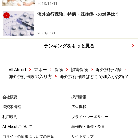
2013/11/11
■保険代理店
いわゆるプロ代理店といわれるところや旅行会社などが
海外旅行保険、持病・既往症への対処は？
5
これにあたります。きちんと説明を受けて何かあったら
相談にのってくれるところが良いという人向けです。
2020/05/15
ランキングをもっと見る
その一方で対面で保険の契約をするのは煩わしいという
人には不向きと言えます。
>
>
>
>
>
All About
マネー
保険
損害保険
海外旅行保険
■クレジットカード
>
海外旅行保険の入り方
海外旅行保険はどこで加入がお得？
クレジットカード
に海外旅行保険がついているものが増
えてきました。改めて海外旅行保険に加入する必要があ
会社概要
採用情報
りませんので便利です。これを利用される人が多いので
投資家情報
広告掲載
はないでしょうか。
利用規約
プライバシーポリシー
但しカードによって補償内容が異なりますので補償が充
All Aboutについて
著作権・商標・免責
分かどうか確認しておく必要があります。同じカード会
当サイトの情報についての注意
サイトマップ