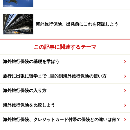
ことができるのでとても助かります。
海外旅行保険の加入先
海外旅行保険、出発前にこれを確認しよう
実際に海外旅行保険に加入することにした場合、契約す
るルートはいくつかあります。代表的なものを挙げてみ
この記事に関連するテーマ
ます。
海外旅行保険の基礎を学ぼう
■空港のカウンター・自販機
旅行に出張に留学まで…目的別海外旅行保険の使い方
海外旅行保険に加入するのをすっかり忘れて空港で気が
ついたような場合に助かります。
海外旅行保険の入り方
いざというときにはこうしたものを利用すればいいでし
ょうが、出発前は何かと慌しいですし補償の内容をきち
海外旅行保険を比較しよう
んと検討する時間も少ないと思います。
海外旅行保険、クレジットカード付帯の保険との違いは何？
できれば出発当日ではなく事前に加入しておくことをオ