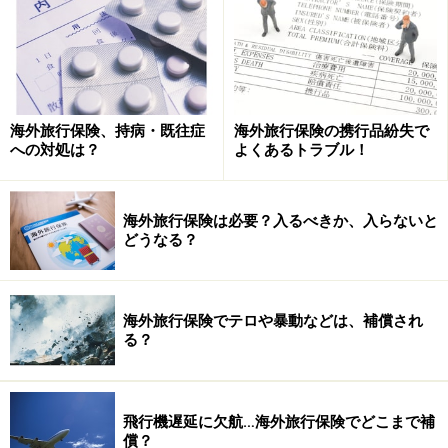
救援者費用 など
細かいものは他にもありますが、主要なものを挙げてみ
ました。保険なら生命保険、医療や傷害保険また個人賠
海外旅行保険、持病・既往症
海外旅行保険の携行品紛失で
償の保険にも入っているからわざわざ加入する必要がな
への対処は？
よくあるトラブル！
いと感じる人もいるかもしれません。
海外旅行保険は必要？入るべきか、入らないと
しかし医療保険で1日当り入院10,000円の保障があって
どうなる？
も海外旅行では医療費が高額のため足りないことが多い
ですし、事故があってへこんでいるところに言葉も通じ
ないとなるととても苦労します。語学の弱い人はなおさ
海外旅行保険でテロや暴動などは、補償され
らです。
る？
一般的に海外旅行保険は日本語対応してくれますし、提
携の病院などであればキャッシュレスで治療等と受ける
飛行機遅延に欠航…海外旅行保険でどこまで補
償？