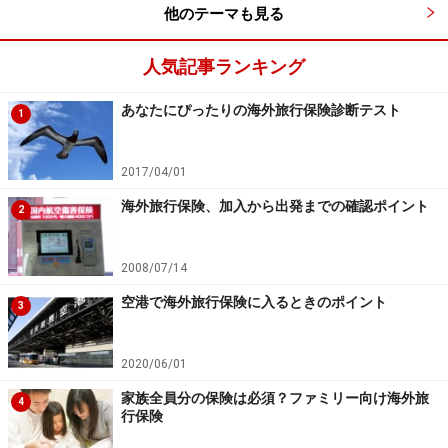
他のテーマも見る
ススメします。
人気記事ランキング
■インターネット
海外旅行保険もネットで契約できるようになっています
あなたにぴったりの海外旅行保険診断テスト
1
ので助かりますね。なお保険証券を忘れないようにしま
しょう。現地で何かあった場合に必要です。
2017/04/01
海外旅行保険、加入から出発までの確認ポイント
通常郵送されてくるはずですが出発まで日がないときは
2
控えをオンライン印刷して代用するなどできるはずです
ので忘れずに。
2008/07/14
空港で海外旅行保険に入るときのポイント
3
また海外旅行保険に限りませんが、ネットの場合には保
険の内容を自分で勉強して理解しておく必要がありま
2020/06/01
す。説明を受けないぶん自分で内容を把握して必要な保
家族全員分の保険は必須？ファミリー向け海外旅
4
障をつけておきましょう。
行保険