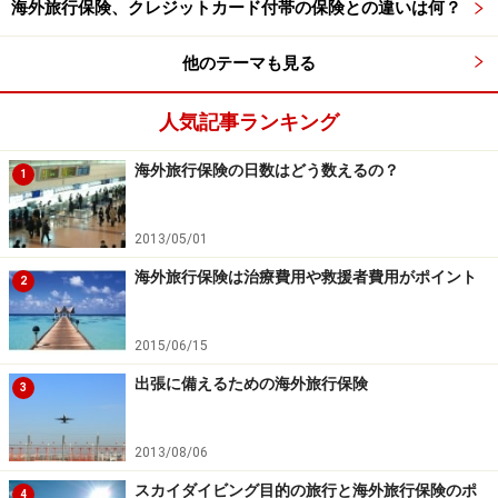
海外旅行保険、クレジットカード付帯の保険との違いは何？
海外旅行保険で一般的に保険金支払いの対象とならな
い、加入に制限がある事項について主なものをいくつか
他のテーマも見る
列挙します。
人気記事ランキング
保険契約者・被保険者・受取人の故意
妊娠・出産・早産・流産
海外旅行保険の日数はどう数えるの？
1
歯科疾病
加入前の持病（既往症）
などです。
2013/05/01
海外旅行保険は治療費用や救援者費用がポイント
心臓に持病があるというようなものでなくても、歯科疾
2
病なども補償の対象からは通常外れています。たかが歯
の痛みと言っても痛くなってからでは旅行どころではあ
2015/06/15
りません。
出張に備えるための海外旅行保険
3
妊娠や歯科治療なども特約を付帯して補償するものもで
2013/08/06
てきていますが、加入前に内容を必ず確認するようにし
スカイダイビング目的の旅行と海外旅行保険のポ
4