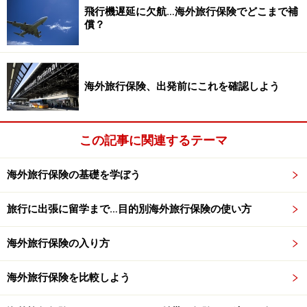
補償されません。前提としてそもそも海外旅行保険の契
飛行機遅延に欠航…海外旅行保険でどこまで補
約の引き受けができないケースもあります。
償？
仮に海外旅行保険の契約ができても、持病の悪化につい
て保険金支払の対象とはしないケースがほとんどです。
海外旅行保険、出発前にこれを確認しよう
通常は持病があると保険をつけることが難しいというこ
とになります。
この記事に関連するテーマ
基本的な考え方として保険事故の発生原因が、保険契約
の前にすでに起きていますから発症する可能性が非常に
海外旅行保険の基礎を学ぼう
高く、保険の引受リスクも高くなるのです。保険上の考
旅行に出張に留学まで…目的別海外旅行保険の使い方
えだけで言えばその分の割増を取ればいいのですが、そ
れでも契約の引き受けリスクが高いということです。
海外旅行保険の入り方
海外旅行保険を比較しよう
海外旅行保険の主な免責条項