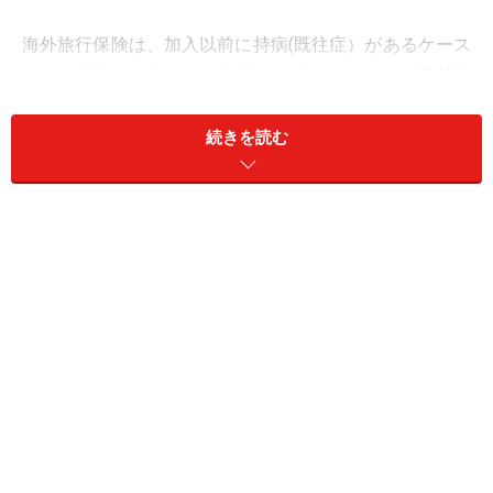
海外旅行保険は、加入以前に持病(既往症）があるケース
では、契約にどうしても制限がでてしまいます。
海外旅
行保険と持病
（既往症）をテーマに取り上げて、補償や
加入のポイントについてお話しします。
続きを読む
＜目次＞
海外旅行保険でいう持病・既往症の定義
海外旅行保険で持病・既往症は補償されない？
海外旅行保険の主な免責条項