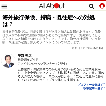
海外旅行保険、持病・既往症への対処
は？
海外旅行保険では、持病や既往症があると加入に制限があります。保険
は加入前の持病や既往症に制限があるのは当然ですが、海外旅行に行く
ならきちんと補償をつけておきたいところです。海外旅行保険でいう持
病・既往症の定義と加入のポイントについて解説します。
更新日：
2020年05月15日
平野 敦之
損害保険 ガイド
ファイナンシャルプランナー（CFP®）
証券業界・保険業界でのかたちの無いものを売る営業経験か
ら、中小企業の売上アップ、利益拡大に貢献、その企業に関わ
る人の収入を増やし、その人が自分らしく安心して豊かに暮ら
していくためのライフプラン作りを支援する。
プロフィール詳細
執筆記事一覧