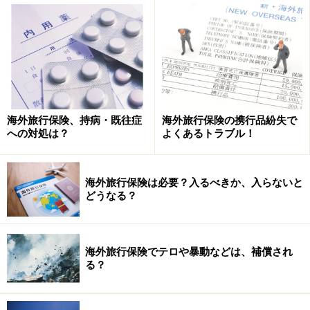
海外旅行の前から疾病があり、医師・医療機関で治療を
受けていることをいいます。
現在、医師にかかって治療、継続して薬を投薬して治癒
しているかがポイントです。持病（既往症）を気にする
人はほとんどのケースで該当するでしょう。なお、持病
海外旅行保険、持病・既往症
海外旅行保険の携行品紛失で
があるのを伝えずに黙って海外旅行保険に加入するの
への対処は？
よくあるトラブル！
は、告知義務違反です。甘い考えでは保険金は支払われ
ませんし、後で自分が困るだけですから注意してくださ
海外旅行保険は必要？入るべきか、入らないと
い。
どうなる？
海外旅行保険で持病・既往症は補償されな
海外旅行保険でテロや暴動などは、補償され
い？
る？
海外旅行保険での持病の取扱いについてですが、通常は