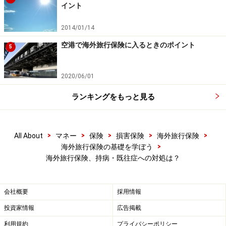
てください。
イント
2014/01/14
空港で海外旅行保険に入るときのポイント
5
2020/06/01
ランキングをもっと見る
>
>
>
>
>
All About
マネー
保険
損害保険
海外旅行保険
>
海外旅行保険の基礎を学ぼう
海外旅行保険、持病・既往症への対処は？
海外旅行保険で持病・既往症を補償する商
品は？
会社概要
採用情報
投資家情報
広告掲載
もともとAIU（現AIG損保）が海外旅行保険で持病（既往
症）の悪化に対応する補償を発売していましたが、いま
利用規約
プライバシーポリシー