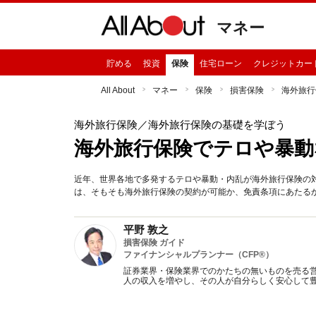
マネー
貯める
投資
保険
住宅ローン
クレジットカー
All About
マネー
保険
損害保険
海外旅行
海外旅行保険
／海外旅行保険の基礎を学ぼう
海外旅行保険でテロや暴動
近年、世界各地で多発するテロや暴動・内乱が海外旅行保険の
は、そもそも海外旅行保険の契約が可能か、免責条項にあたる
平野 敦之
損害保険 ガイド
ファイナンシャルプランナー（CFP®）
証券業界・保険業界でのかたちの無いものを売る
人の収入を増やし、その人が自分らしく安心して