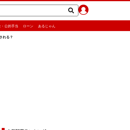
金・公的手当
ローン
あるじゃん
される？