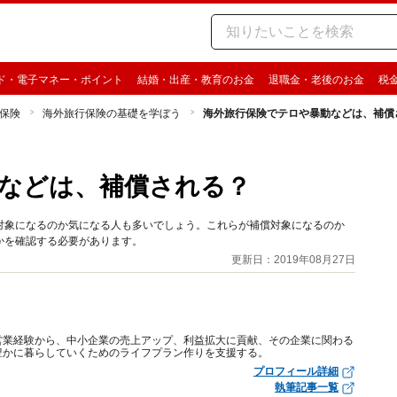
ド・電子マネー・ポイント
結婚・出産・教育のお金
退職金・老後のお金
税
保険
海外旅行保険の基礎を学ぼう
海外旅行保険でテロや暴動などは、補償
などは、補償される？
対象になるのか気になる人も多いでしょう。これらが補償対象になるのか
かを確認する必要があります。
更新日：2019年08月27日
営業経験から、中小企業の売上アップ、利益拡大に貢献、その企業に関わる
豊かに暮らしていくためのライフプラン作りを支援する。
プロフィール詳細
執筆記事一覧