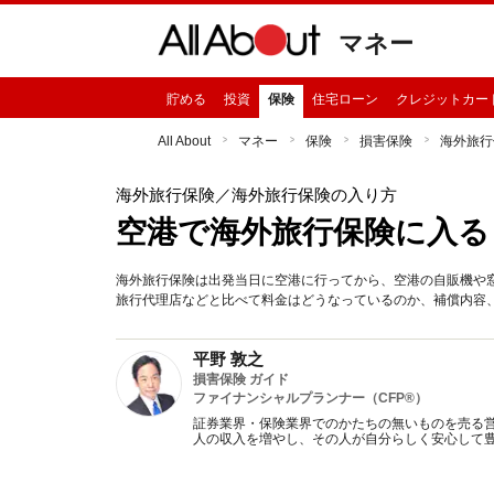
マネー
貯める
投資
保険
住宅ローン
クレジットカー
All About
マネー
保険
損害保険
海外旅行
海外旅行保険
／海外旅行保険の入り方
空港で海外旅行保険に入る
海外旅行保険は出発当日に空港に行ってから、空港の自販機や
旅行代理店などと比べて料金はどうなっているのか、補償内容
平野 敦之
損害保険 ガイド
ファイナンシャルプランナー（CFP®）
証券業界・保険業界でのかたちの無いものを売る
人の収入を増やし、その人が自分らしく安心して