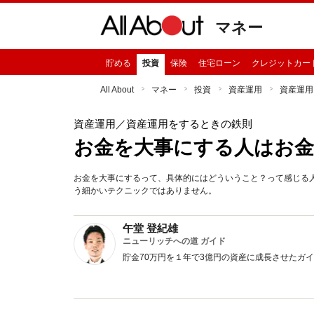
マネー
貯める
投資
保険
住宅ローン
クレジットカー
All About
マネー
投資
資産運用
資産運用
資産運用
／資産運用をするときの鉄則
お金を大事にする人はお
お金を大事にするって、具体的にはどういうこと？って感じる
う細かいテクニックではありません。
午堂 登紀雄
ニューリッチへの道 ガイド
貯金70万円を１年で3億円の資産に成長させたガ