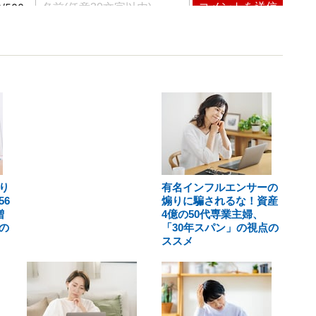
り
有名インフルエンサーの
6
煽りに騙されるな！資産
増
4億の50代専業主婦、
の
「30年スパン」の視点の
ススメ