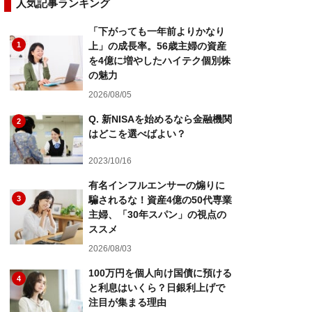
人気記事ランキング
「下がっても一年前よりかなり
1
上」の成長率。56歳主婦の資産
を4億に増やしたハイテク個別株
の魅力
2026/08/05
Q. 新NISAを始めるなら金融機関
2
はどこを選べばよい？
2023/10/16
有名インフルエンサーの煽りに
3
騙されるな！資産4億の50代専業
主婦、「30年スパン」の視点の
ススメ
2026/08/03
100万円を個人向け国債に預ける
4
と利息はいくら？日銀利上げで
注目が集まる理由