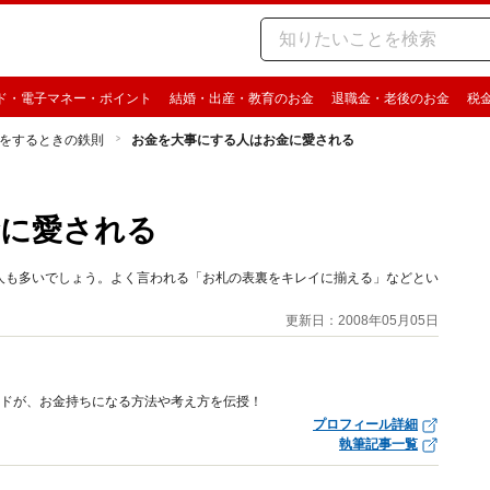
ド・電子マネー・ポイント
結婚・出産・教育のお金
退職金・老後のお金
税
をするときの鉄則
お金を大事にする人はお金に愛される
金に愛される
人も多いでしょう。よく言われる「お札の表裏をキレイに揃える」などとい
更新日：2008年05月05日
イドが、お金持ちになる方法や考え方を伝授！
プロフィール詳細
執筆記事一覧