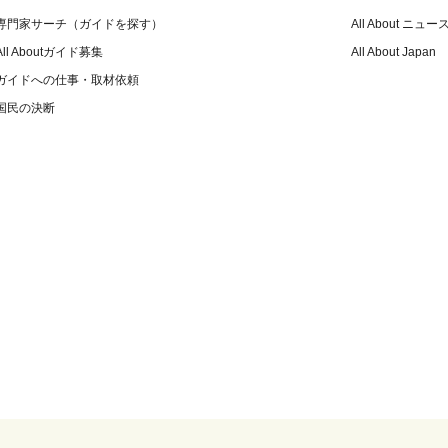
専門家サーチ（ガイドを探す）
All About ニュー
All Aboutガイド募集
All About Japan
ガイドへの仕事・取材依頼
国民の決断