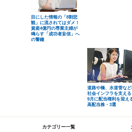
目にした情報の「8割悲
観」に流されてはダメ！
資産4億円の専業主婦が
鳴らす「成功者妄信」へ
の警鐘
道路や橋、水道管など
社会インフラを支える
9月に配当権利を迎え
高配当株・3選
カテゴリー一覧