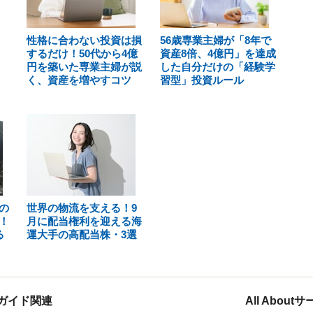
性格に合わない投資は損
56歳専業主婦が「8年で
するだけ！50代から4億
資産8倍、4億円」を達成
円を築いた専業主婦が説
した自分だけの「経験学
く、資産を増やすコツ
習型」投資ルール
の
世界の物流を支える！9
！
月に配当権利を迎える海
る
運大手の高配当株・3選
ガイド関連
All Abou