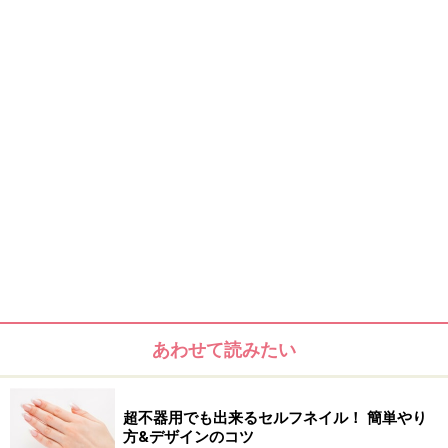
ストーンシールが大活躍の春ネイル
■ストーンシールで簡単3ステップネイル
エレガント仕上げでオフィスOKな控えめアートをご紹介
します。簡単お手軽のストーンシールが大活躍です。
→
ネイルアートレシピを見る
エレガント仕上げでオフィスOK
■簡単3ステップの春色ネイル
派手すぎない大人カラーの組み合わせといつもとちょっ
と雰囲気を変えたボート型のストーンを使用したネイル
アートレシピです。
あわせて読みたい
→
ネイルアートレシピを見る
超不器用でも出来るセルフネイル！ 簡単やり
パールストーンでエレガントなフレンチに
方&デザインのコツ