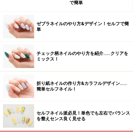
もらえるキラキラ感と子供っぽくなり過ぎない、程よい
で簡単
可愛らしさを前面に出したネイルデザインをご紹介。
→
ネイルアートレシピを見る
ゼブラネイルのやり方&デザイン！セルフで簡
単
ティアラ配置で決めるストーンデザイン
■大人のストーン使いで見せる！
チェック柄ネイルのやり方を紹介……クリアを
「大人のストーン使い」とデザインを引き立てるネイル
ミックス！
アートテクニックをご紹介します。
→
ネイルアートレシピを見る
折り紙ネイルの作り方&カラフルデザイン……
※記事内容は執筆時点のものです。最新の内容をご確認くださ
簡単セルフネイル！
い。
※個人の体質、また、誤った方法による実践に起因して肌荒れや
不調を引き起こす場合があります。実践の際には、必ず自身の体
質及び健康状態を十分に考慮し、正しい方法で行ってください。
また、全ての方への有効性を保証するものではありません。
セルフネイル派必見！単色でも左右でバランス
を整えセンス良く見せる
【編集部おすすめの購入サイト】