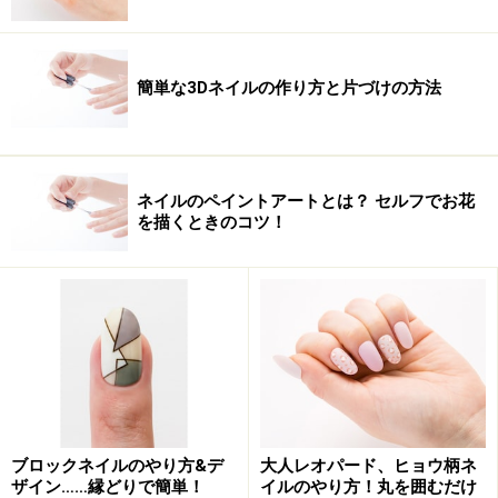
■パールで作る簡単フレンチネイル
簡単フレンチのヒミツは、フレンチラインをパールスト
ーンで作るだけ！ 簡単フレンチネイルを作ろう。
簡単な3Dネイルの作り方と片づけの方法
→
ネイルアートレシピを見る
濃厚ショコラカラーで見せる上品ネイル
ネイルのペイントアートとは？ セルフでお花
■星に願いを。大人カラーで魅せる秋ネイル
を描くときのコツ！
カラーの組み合わせってとても難しいところが悩みの
種…そんな方の為に失敗しないカラーコーディネイトの
テクニックをご紹介。
→
ネイルアートレシピを見る
キュートなGirlでストーンアレンジ
■「愛されリボン」ネイルでお出かけしよう！
ブロックネイルのやり方&デ
大人レオパード、ヒョウ柄ネ
今回のテーマは「キュートなGirl風」。彼氏にも気づいて
ザイン……縁どりで簡単！
イルのやり方！丸を囲むだけ