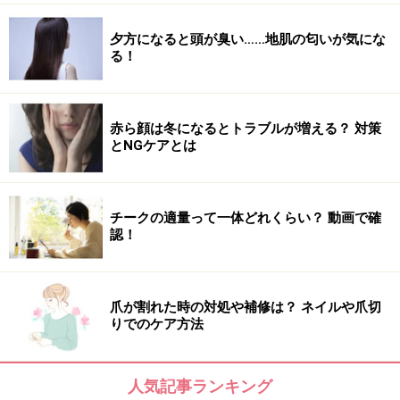
夕方になると頭が臭い……地肌の匂いが気にな
る！
赤ら顔は冬になるとトラブルが増える？ 対策
とNGケアとは
チークの適量って一体どれくらい？ 動画で確
認！
爪が割れた時の対処や補修は？ ネイルや爪切
りでのケア方法
人気記事ランキング