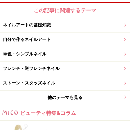
をマスターすると、個性的で美しいアートが自由自在に
この記事に関連するテーマ
描けること間違いなし！
→
ネイルアートレシピを見る
ネイルアートの基礎知識
※記事内容は執筆時点のものです。最新の内容をご確認くださ
自分で作るネイルアート
い。
※個人の体質、また、誤った方法による実践に起因して肌荒れや
不調を引き起こす場合があります。実践の際には、必ず自身の体
単色・シンプルネイル
質及び健康状態を十分に考慮し、正しい方法で行ってください。
また、全ての方への有効性を保証するものではありません。
フレンチ・逆フレンチネイル
【編集部おすすめの購入サイト】
ストーン・スタッズネイル
Amazonでネイルグッズをチェック！
他のテーマも見る
ビューティ特集&コラム
楽天市場でネイルアート用品をチェック！