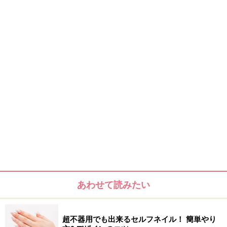
■愛されピンクのフラワーピーコック
控えめな配色とピーコックアートの大きさを工夫する
と、ぐっと印象が変わります。可憐なお花が爪先に咲く
ようなピーコックを作ります。
→
ネイルアートレシピを見る
フレンチネイル風なピーコック
■ラメカラーで作るフレンチ風ピーコック
発色の良いカラーでドラッグアートをすることが多いの
ですが、今回はクリアー感たっぷりのラメ入りポリッシ
ュを使ってピーコックを作ります。
→
ネイルアートレシピを見る
あわせて読みたい
誰でも簡単！ ネイルシールで完璧コーディネイト
超不器用でも出来るセルフネイル！ 簡単やり
■マーブルで和風小花をモダンにデザイン