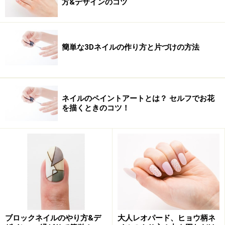
方&デザインのコツ
マーブルで小技を効かせたネイルデザイン。ただ貼るだ
けのネイルからワンランクUPしたネイルアートに挑戦し
ましょう。
簡単な3Dネイルの作り方と片づけの方法
→ネイルアートレシピを見る
色々なバリエーションが楽しめます！
ネイルのペイントアートとは？ セルフでお花
■カラーチョイスで魅せる北欧風マーブル
を描くときのコツ！
セレクトしたカラーはライムグリーンとピンクの2色を
基調にデザインをしていきます。北欧風カラーバリエー
ションでマーブルフレンチネイルを作ってみましょう。
→
ネイルアートレシピを見る
ゴールドのストーンを添えて大人っぽく演出
■ヌーディーカラーのマーブルネイル
ブロックネイルのやり方&デ
大人レオパード、ヒョウ柄ネ
ベージュ・ブラウン系のカラーをした時に、ちょっと感