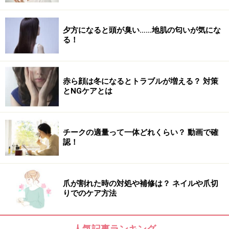
夕方になると頭が臭い……地肌の匂いが気にな
る！
赤ら顔は冬になるとトラブルが増える？ 対策
とNGケアとは
チークの適量って一体どれくらい？ 動画で確
認！
爪が割れた時の対処や補修は？ ネイルや爪切
りでのケア方法
人気記事ランキング