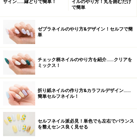
ザイン……縁どりで簡単！
イルのやり方！丸を囲むだけ
じる物足りなさ……。同系色で明るさの異なる2色を使っ
で簡単
たマーブルで遊んでみましょう。
→
ネイルアートレシピを見る
ゼブラネイルのやり方&デザイン！セルフで簡
単
カラーの組み合わせ次第で雰囲気イロイロ
■オリエンタル風を楽しむマーブルアート
チェック柄ネイルのやり方を紹介……クリアを
根元に作る深フレンチとマーブルを組合わせたデザイン
ミックス！
です。洋風でも和風でもない、ちょっぴりエキゾチック
な雰囲気さえ感じさせるマーブルデザインを楽しみまし
ょう。
折り紙ネイルの作り方&カラフルデザイン……
簡単セルフネイル！
→
ネイルアートレシピを見る
華麗なるピーコックとはどんなネイル？
セルフネイル派必見！単色でも左右でバランス
を整えセンス良く見せる
■ゴージャス！ 華麗なピーコックアート
このネイルアートは一直線がポイントです。このアート