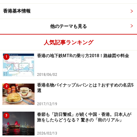
香港基本情報
他のテーマも見る
人気記事ランキング
香港の地下鉄MTRの乗り方2018！路線図や料金
1
2018/06/02
香港名物パイナップルパンとは？おすすめの名店5
2
選
2017/12/19
春節も「訪日警戒」が続く中国・香港。日本人が
3
旅をしたらどうなる？ 驚きの「街のリアル」
2026/02/13