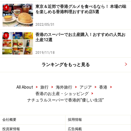
東京＆近郊で香港グルメを食べるなら！ 本場の味
4
を楽しめる香港料理おすすめ店5選
2022/05/31
香港のスーパーでお土産購入！おすすめの人気お
5
土産12選
2019/11/18
ランキングをもっと見る
>
>
>
>
>
All About
旅行
海外旅行
アジア
香港
>
香港のお土産・ショッピング
ナチュラルスーパーで香港的“優しい生活”
会社概要
採用情報
投資家情報
広告掲載