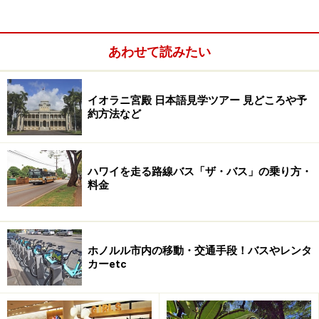
あわせて読みたい
イオラニ宮殿 日本語見学ツアー 見どころや予
約方法など
アラモアナのお土産2：ルピシア
アラモアナのお土産3：ビッグアイランド・キャンディ
ーズ
ハワイを走る路線バス「ザ・バス」の乗り方・
料金
アラモアナのお土産4：ロングス・ドラッグス
アラモアナのお土産5：エピキュア（ニーマン・マーカ
ス）
アラモアナのお土産6：バス＆ボディワークス
ホノルル市内の移動・交通手段！バスやレンタ
カーetc
アラモアナのお土産7：ヴィクトリアズ・シークレット
アラモアナのお土産8：マリエ・オーガニクス
アラモアナのお土産9：ラリン