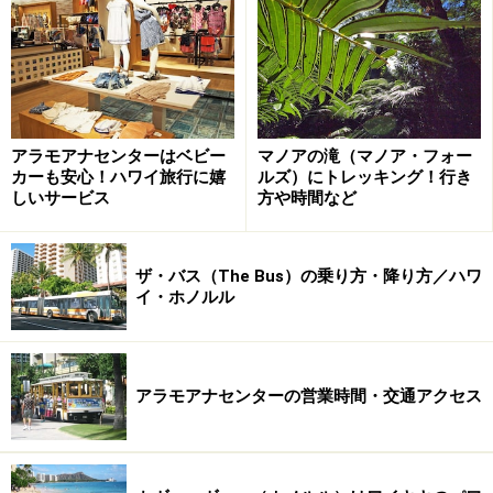
アラモアナのお土産10：アンソロポロジー
アラモアナのお土産11：サンド・ピープル
アラモアナのお土産12：ムーミンショップ ハワイ
アラモアナのお土産13：ウィリアムズ・ソノマ
アラモアナのお土産14：マーティン＆マッカーサー
アラモアナセンターはベビー
マノアの滝（マノア・フォー
アラモアナのお土産15：ハワイアン・キルト・コレクシ
カーも安心！ハワイ旅行に嬉
ルズ）にトレッキング！行き
しいサービス
方や時間など
ョン
アラモアナのお土産16：レイン・スプーナー
アラモアナのお土産17：カハラ
ザ・バス（The Bus）の乗り方・降り方／ハワ
アラモアナのお土産18：レスポートサック
イ・ホノルル
アラモアナのお土産19：ヴェラ・ブラッドリー
アラモアナセンターの営業時間・交通アクセス
フードランド・ファームズ