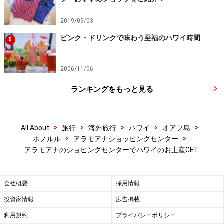
日本でおなじみの茶葉専門店。ハワイ唯一のアラモアナ
店では、ハワイをイメージした限定オリジナルティーを
2019/09/03
販売しています。紅茶や日本茶、烏龍茶、ルイボスティ
ピンク・ドリンクで味わう至福のハワイ時間
5
ーなどをベースにトロピカルフルーツ、花びら等をブレ
ンドした茶葉は、全部で
7種類
。トロピカルなラベルが
2006/11/06
貼られた缶入り（50グラム入り10ドル）は、女性へのお
ランキングをもっと見る
土産に。
＜関連記事＞
>
>
>
>
>
All About
旅行
海外旅行
ハワイ
オアフ島
ハワイ限定のお土産！おすすめ雑貨＆お菓子
>
>
ホノルル
アラモアナショッピングセンター
アラモアナのショピングセンターでハワイのお土産GET
＜DATA＞
会社概要
採用情報
■
Lupicia
（ルピシア）
住所：アラモアナセンター 1階山側中央
投資家情報
広告掲載
営業時間：月～土曜9:30～21:00 日曜10:00～19:00
利用規約
プライバシーポリシー