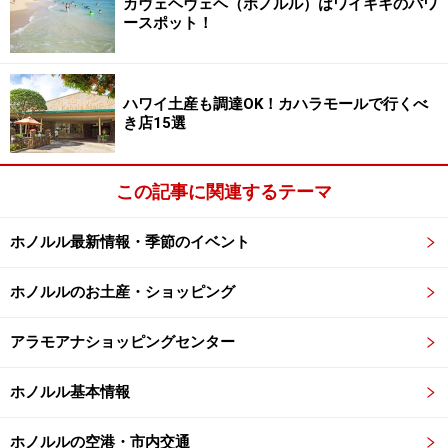
カヴェヘヴェヘ（ホノルル）はワイキキのパワ
ースポット！
センターの一番西端にあるから、効率よく移動できるルート
を考えて
ハワイ土産も調達OK！カハラモールで行くべ
ハワイ生まれのスーパーマーケット、フードランド。ア
き店15選
ラモアナの「ファームズ」は、オーガニック商品やグル
メ食材、デリにこだわった特別店です。可愛いパッケー
この記事に関連するテーマ
ジの食品、日用品や雑貨を見ているだけでもワクワク。
人気のエコバッグをはじめ、メイドインハワイのお土産
ホノルル最新情報・季節のイベント
コーナーも充実しています。会員割引システムがあるの
で、ぜひ入会を。
ホノルルのお土産・ショッピング
＜関連記事＞
アラモアナショッピングセンター
ホノルルのおすすめスーパー12選とお得な買い物術
ホノルル基本情報
お土産にも！ お洒落に使えるハワイのエコバッグ
知って得するハワイ・ショッピングの裏ワザ
（メン
ホノルルの空港・市内交通