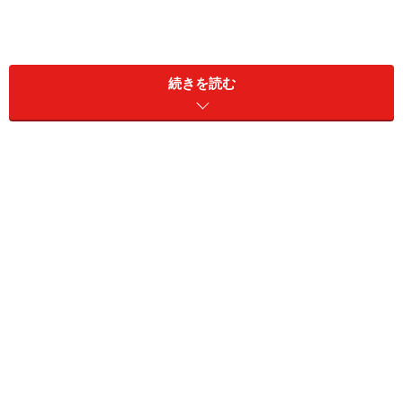
＜DATA＞
■
Ala Moana Center
（アラモアナセンター）
続きを読む
住所：1450 Ala Moana Blvd.（
Googleマップ
）
アクセス：ワイキキ・クヒオ通り山側バス停からから
ザ・バス19・20・42番利用
TEL：カスタマーセンター（日本語可）808-955-9517
営業時間：月～土曜9:30～21:00 日曜10:00～19:00
INDEX
アラモアナのお土産1：フードランド・ファームズ