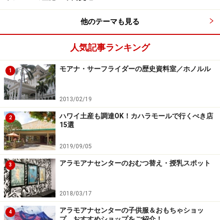
バーズカード入会方法）
他のテーマも見る
＜DATA＞
人気記事ランキング
■
Foodland Farms
（フードランド・ファームズ）
モアナ・サーフライダーの歴史資料室／ホノルル
住所：アラモアナセンター エヴァウイング1階
1
TEL：080-949-5044
営業時間：5:00～22:00
2013/02/19
ハワイ土産も調達OK！カハラモールで行くべき店
2
15選
ルピシア
2019/09/05
アラモアナセンターのおむつ替え・授乳スポット
3
2018/03/17
世界の紅茶・緑茶専門店、ルピシア。ハワイ柄タンブラーも
販売
アラモアナセンターの子供服＆おもちゃショッ
4
プ おすすめショップをご紹介！