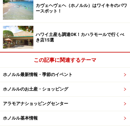
ワイキキのパワースポット、カヴェヘヴェ
カヴェヘヴェヘ（ホノルル）はワイキキのパワ
ースポット！
ヘでヒーリング体験を
ハワイ土産も調達OK！カハラモールで行くべ
き店15選
打ち寄せる波は、真水と海水が混じった聖なる水
今でも病気や痛みが和らぐパワースポットとして、ロー
この記事に関連するテーマ
カルが訪れるカヴェヘヴェヘ。現在、ハレクラニ前には
ホノルル最新情報・季節のイベント
コンクリートの遊歩道があって砂浜部分はわずかです
が、澄んだ美しい波が打ち寄せ、水温はそこだけひんや
ホノルルのお土産・ショッピング
り。海水に足をつけたまま海を眺めていると、スーっと
気分が落ち着きますよ。朝やサンセットタイムの散歩
アラモアナショッピングセンター
に、ぜひ出掛けてみて下さい。
ホノルル基本情報