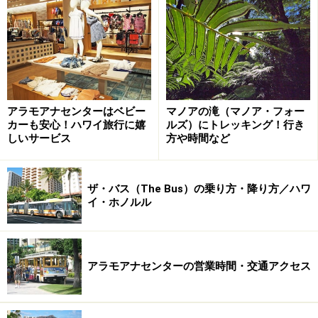
古代ハワイでは、ワイキキはマナが宿る癒しの地と言わ
れ、病気を治療するカフナ（祈祷師）が多く住み、王族
の邸宅や別荘も建てられました。また、ハワイ語で水
（ワイ）が 湧く（キキ）場所を意味する通り、200年前
のワイキキは、あちこちで水が湧き出す湿地帯。真水と
アラモアナセンターはベビー
マノアの滝（マノア・フォー
海水が出合う場所は、古代ハワイアンにとってマナが宿
カーも安心！ハワイ旅行に嬉
ルズ）にトレッキング！行き
る神聖な場所だったのだそう。
しいサービス
方や時間など
中でも強いパワーを持つのが、山から降りてきた雨水が
ザ・バス（The Bus）の乗り方・降り方／ハワ
地下を通って湧き出したというハレクラニ前の海。当
イ・ホノルル
時、病気は過去に犯した罪が引き起こすものと信じてい
た人々は、心や身体の病を癒すためにカヴェヘヴェヘ
（ハワイ語で「除去」の意味）の海に入って罪を懺悔。
アラモアナセンターの営業時間・交通アクセス
カフナとともに病気治癒の祈りを捧げたといいます。