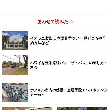
あわせて読みたい
ワイキキもう1つのパワースポット「魔法使いの
岩」
イオラニ宮殿 日本語見学ツアー 見どころや予
約方法など
カヴェヘヴェヘ……癒しを求め、祈りを捧げ
た聖なるハワイの海
ハワイを走る路線バス「ザ・バス」の乗り方・
料金
ホノルル市内の移動・交通手段！バスやレンタ
カーetc
湧き出た真水が海水に流れ込むハレクラニ前の海だけ、サン
ゴ礁が抜けて淡いブルーに見える（ワイキキ・パーク・ホテ
ルから撮影）