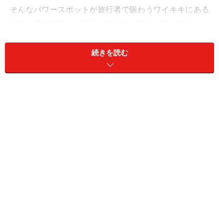
そんなパワースポットが旅行者で賑わうワイキキにある
のをご存じですか？ ワイキキビーチのパワースポット
「カヴェヘヴェヘ（Kawehewehe）」をご紹介します。
続きを読む
＜目次＞
カヴェヘヴェヘ……癒しを求め、祈りを捧げた聖なる
ハワイの海
ワイキキのパワースポット、カヴェヘヴェヘでヒー
リング体験を