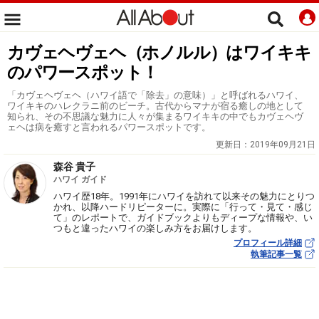
カヴェヘヴェヘ（ホノルル）はワイキキ
のパワースポット！
「カヴェヘヴェヘ（ハワイ語で「除去」の意味）」と呼ばれるハワイ、
ワイキキのハレクラニ前のビーチ。古代からマナが宿る癒しの地として
知られ、その不思議な魅力に人々が集まるワイキキの中でもカヴェヘヴ
ェヘは病を癒すと言われるパワースポットです。
更新日：
2019年09月21日
森谷 貴子
ハワイ ガイド
ハワイ歴18年。1991年にハワイを訪れて以来その魅力にとりつ
かれ、以降ハードリピーターに。実際に「行って・見て・感じ
て」のレポートで、ガイドブックよりもディープな情報や、い
つもと違ったハワイの楽しみ方をお届けします。
プロフィール詳細
執筆記事一覧