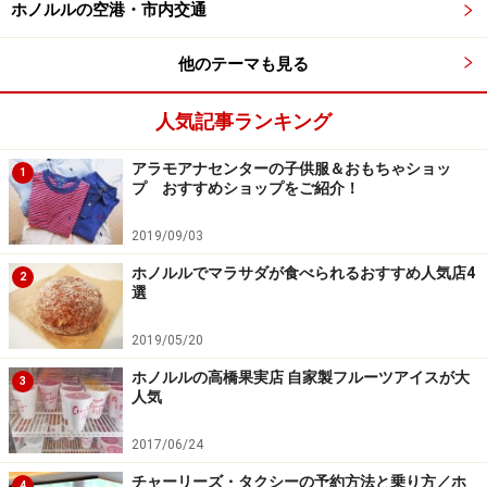
ワイキキもう1つのパワースポット「魔法使
ホノルルの空港・市内交通
いの岩」
他のテーマも見る
人気記事ランキング
ワイキキビーチ交番隣にある「魔法使いの岩」
アラモアナセンターの子供服＆おもちゃショッ
1
ワイキキにもう1つあるパワースポットが、ワイキキで
プ おすすめショップをご紹介！
最も賑やかなクヒオ・ビーチのワイキキビーチ交番脇。
2019/09/03
ここにある柵に囲まれた4つの岩が「魔法使いの岩」で
す。
ホノルルでマラサダが食べられるおすすめ人気店4
2
選
16世紀頃、タヒチから4人のカフナがハワイを訪れ、
2019/05/20
次々と病気の人々を祈祷で治療しました。やがて、ハワ
ホノルルの高橋果実店 自家製フルーツアイスが大
3
イを去る日が近づくと、人々の心の支えとして4つの大
人気
きな石に自分たちのマナを注ぎ込み、ハワイを旅立った
2017/06/24
という伝説があるのです。今も万病を治す魔法の岩とし
て、人々がレイを供え祈りを捧げています。
チャーリーズ・タクシーの予約方法と乗り方／ホ
4