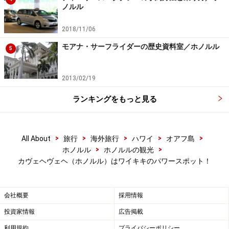
ノルル
＜DATA＞
2018/11/06
■Kawehewehe（カヴェヘヴェヘ）
モアナ・サーフライダーの歴史資料室／ホノルル
5
アクセス：ワイキキ西側、ハレクラニとアウトリガー・
リーフ間の公道を直進
2013/02/19
■Wizard Stones of Kapaemahu（魔法使いの岩）
ランキングをもっと見る
アクセス：ワイキキ・カラカウア通りの中央、ワイキキ
ビーチ交番脇ダイヤモンドヘッド側
>
>
>
>
>
All About
旅行
海外旅行
ハワイ
オアフ島
>
>
ホノルル
ホノルルの観光
【関連記事】
カヴェヘヴェヘ（ホノルル）はワイキキのパワースポット！
ハワイのパワースポット15選！マナ（霊力）が宿る
場所
会社概要
採用情報
古代ハワイアンの魂が息づく世界三大パワースポッ
投資家情報
広告掲載
ト
利用規約
プライバシーポリシー