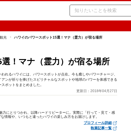
観光
ハワイのパワースポット15選！マナ（霊力）が宿る場所
5選！マナ（霊力）が宿る場所
いわれるハワイには、パワースポットが点在。今も癒しやパワーチャージ、
イアンが祈りを捧げたスピリチャルなスポットや地球のパワーを体感できる
ースポットをまとめました。
更新日：2018年04月27日
その魅力にとりつかれ、以降ハードリピーターに。実際に「行って・見て・感
プな情報や、いつもと違ったハワイの楽しみ方をお届けします。
プロフィール詳細
執筆記事一覧