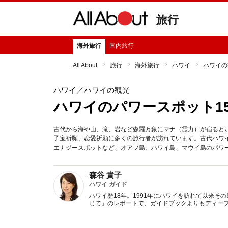
旅行
海外旅行
国内旅行
All About
旅行
海外旅行
ハワイ
ハワイの
ハワイ
／ハワイの観光
ハワイのパワースポット1
古代から海や山、滝、岩など森羅万象にマナ（霊力）が宿ると
子宝祈願、恋愛祈願に多くの旅行者が訪れています。古代ハワ
エナジースポットなど、オアフ島、ハワイ島、マウイ島のパワ
森谷 貴子
ハワイ ガイド
ハワイ歴18年。1991年にハワイを訪れて以来
じて」のレポートで、ガイドブックよりもディー