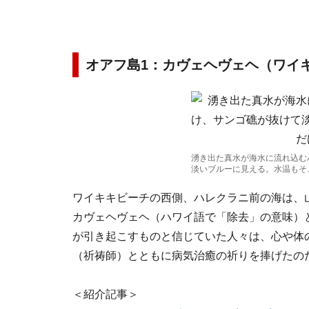
オアフ島1：カヴェヘヴェヘ（ワイ
湧き出た真水が海水に流れ込む
淡いブルーに見える。水温もそ
ワイキキビーチの西側、ハレクラニ前の海は、
カヴェヘヴェヘ（ハワイ語で「除去」の意味）
が引き起こすものと信じていた人々は、心や体
（祈祷師）とともに病気治癒の祈りを捧げたの
＜紹介記事＞