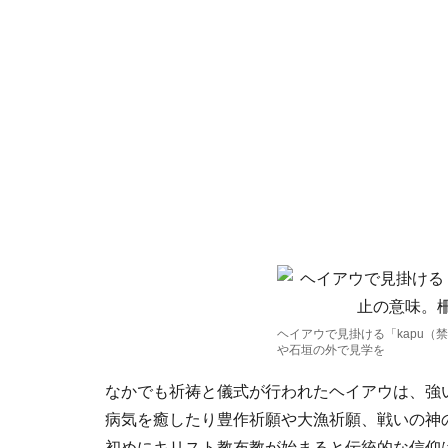
ヘイアウで見掛ける「kapu（
や石垣の外で見学を
なかでも祈祷と儀式が行われたヘイアウは、強
病気を癒したり豊作祈願や大漁祈願、戦いの神
初めにキリスト教布教が始まると伝統的な信仰