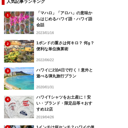
人気記事ランキング
「マハロ」「アロハ」の意味か
1
らはじめるハワイ語・ハワイ語
会話
2023/01/16
1ポンドの重さは何キロ？ 何g？
2
便利な単位換算術
2022/06/22
ハワイに2泊4日で行く！意外と
3
遊べる弾丸旅行プラン
2020/01/31
ハワイTシャツをお土産に！安
4
い・ブランド・限定品等々おす
すめ12店
2019/04/26
1インチは何センチ？ハワイの単