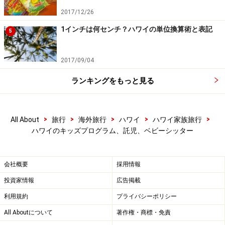
名前等情報を記入
2017/12/26
1インチは何センチ？ハワイの単位換算術と表記
5
ザ・カハラ・ホテル＆リゾート 「ケイキク
2017/09/04
ラブ」
ランキングをもっと見る
>
>
>
>
>
All About
旅行
海外旅行
ハワイ
ハワイ家族旅行
ケイキ・クラブで人気のアクティビティ「サンド・ボルケー
ハワイのキッズプログラム、託児、ベビーシッター
ノ」
ホテル前に広がるプライベート感覚のビーチ、そして、
会社概要
採用情報
広い敷地と好条件の中で行われるザ・カハラのキッズプ
投資家情報
広告掲載
ログラム。魚釣りやカニ探し、スノーケルなどの海遊び
やレイ・メイキング＆フラ、キッズルームでの工作など
利用規約
プライバシーポリシー
日替わりアクティビティで毎日開催。金曜は、ホノルル
All Aboutについて
著作権・商標・免責
動物園とワイキキ水族館に終日遠足。土曜は、ハンズ・