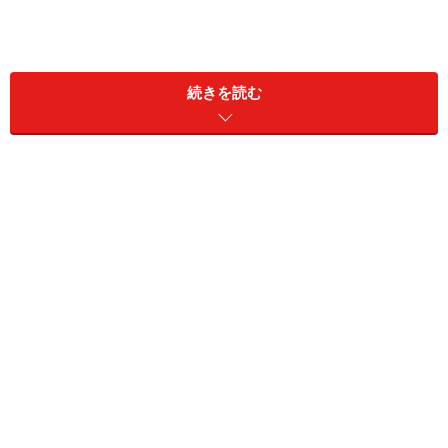
続きを読む
ヒルトン・ハワイアン・ビレッジ 「キャンプ・ペンギ
ン」
ザ・カハラ・ホテル＆リゾート 「ケイキクラブ」
ハレクラニ 「ケイキラニ・クラブ」
アウラニ・ディズニー・リゾート＆スパ コオリナ
「アンティーズ・ビーチ・ハウス」
ワイキキの託児ルーム ポピンズ・ケイキ・ハワイ
新キッズクラブ、モンキーポッドキッズクラブ
ハワイでスポーツキャンプ＆レッスン！