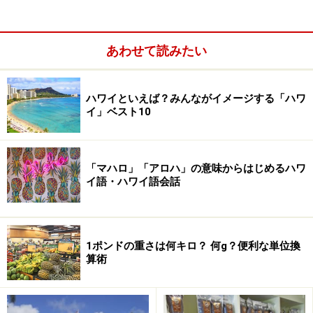
ホテル宿泊者限定のキッズプログラム
あわせて読みたい
ハワイといえば？みんながイメージする「ハワ
イ」ベスト10
「マハロ」「アロハ」の意味からはじめるハワ
イ語・ハワイ語会話
1ポンドの重さは何キロ？ 何g？便利な単位換
算術