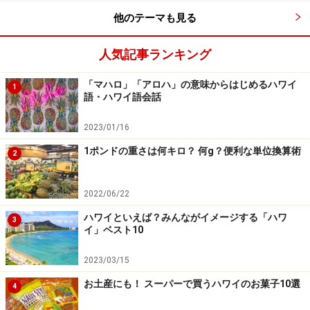
ヒルトン・ハワイアン・ビレッジ／ホノルル
他のテーマも見る
＜DATA＞
人気記事ランキング
■
Camp Penguin
（キャンプ・ペンギン）
「マハロ」「アロハ」の意味からはじめるハワイ
1
住所：2005 Kalia Rd. ヒルトン・ハワイアン・ビレッ
語・ハワイ語会話
ジ・ワイキキ・ビーチ・リゾート（
Googleマップ
）
2023/01/16
TEL：ホテル代表808-949-4321 日本での問い合わせ
03-6863-7700
1ポンドの重さは何キロ？ 何g？便利な単位換算術
2
参加対象：5～12歳のホテル宿泊者
時間：1日8:00～15:00 半日8:00～12:00、または、
2022/06/22
11:30～15:00
ハワイといえば？みんながイメージする「ハワ
3
料金：1日95ドル（遠足日110ドル） 半日80ドル（遠足
イ」ベスト10
なし）
2023/03/15
※ランチ、特製Tシャツ代含む
お土産にも！ スーパーで買うハワイのお菓子10選
申し込み：希望日の24時間前までに、メインロビーのア
4
クティビティデスク「キャンプ・ペンギン・ブック」に