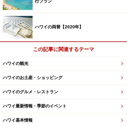
行プラン
プ・ペンギン」
ハワイの両替【2020年】
広さ110平方メートルで、コンピューターステーションも用
意されたキッズルーム
この記事に関連するテーマ
ハワイの文化をテーマとした毎日開催のキッズプログラ
ム。半日、全日の2コースがあり、午前中は、ビショッ
ハワイの観光
プ博物館やチルドレンズ・ディスカバリー・センター、
ホノルル動物園ヘ遠足がある曜日も。午後はプール＆ビ
ハワイのお土産・ショッピング
ーチ遊び、工作などのアクティビティを日替わりで行い
ハワイのグルメ・レストラン
ます。夏休みにガイドが利用した時には、日本の子供の
割合は参加者の半分以上。日本語が話せるスタッフがい
ハワイ最新情報・季節のイベント
ました。
ハワイ基本情報
＜関連記事＞