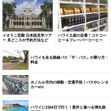
ヒルトン「キャンプ・ペンギン」では、子供博物館のチルド
レンズ・ディスカバリー・センターにも出掛けます
5～12歳の小さなホテルゲストを預かって遠足へ出掛け
たり、ハワイアンカルチャーが体験できるホテル主催の
イオラニ宮殿 日本語見学ツア
ハワイ土産の定番！コナコー
キッズプログラム。ネイバーアイランドやオアフ島郊外
ー 見どころや予約方法など
ヒー＆フレーバーコーヒー
にあるリゾートホテルの多くで行われていますが、オア
フ島では4軒のみ。ホテル選びの参考にしてください
ハワイを走る路線バス「ザ・バス」の乗り方・
ね。
料金
ネイバーアイランド、オアフ島郊外でキッズプログラム
を開催するおもなホテルはこちら＞＞＞子連れにおすす
ホノルル市内の移動・交通手段！バスやレンタ
めホテル
ハワイ島
、
マウイ島
、
オアフ島
カーetc
ヒルトン・ハワイアン・ビレッジ 「キャン
ハワイに2泊4日で行く！意外と遊べる弾丸旅