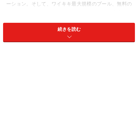
ーション。そして、ワイキキ最大規模のプール、無料の
エンターテイメント＆カルチャーレッスン、託児ルー
ム、日本語対応の医療クリニックなど施設やサービスも
続きを読む
充実。ファミリーにもショッピング派にも嬉しいリゾー
トホテルです。
※画像をクリックすると、ホテルの施設や客室を紹介す
るギャラリーをご覧いただけます。
日本語サービス充実で初心者も安心