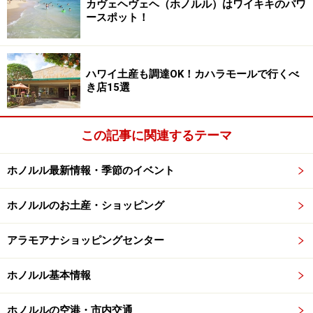
カヴェヘヴェヘ（ホノルル）はワイキキのパワ
ケガですね。シェラトン・ワイキキには、日本語OKの緊
ースポット！
急医療サービス「ドクターズ・オン・コール」のメイン
オフィスがあり、いざという時にも安心。毎日7～23時
まで診察しています。
ハワイ土産も調達OK！カハラモールで行くべ
き店15選
紹介記事はこちら＞＞＞
日本語が通じるハワイの病院、
クリニック
この記事に関連するテーマ
※記事内容は執筆時点のものです。最新の内容をご確認くださ
い。
ホノルル最新情報・季節のイベント
※海外を訪れる際には最新情報の入手に努め、「
外務省 海外安全
ホームページ
」を確認するなど、安全確保に十分注意を払ってく
ださい。
ホノルルのお土産・ショッピング
アラモアナショッピングセンター
次のページへ
1
/
5
ホノルル基本情報
ホノルルの空港・市内交通