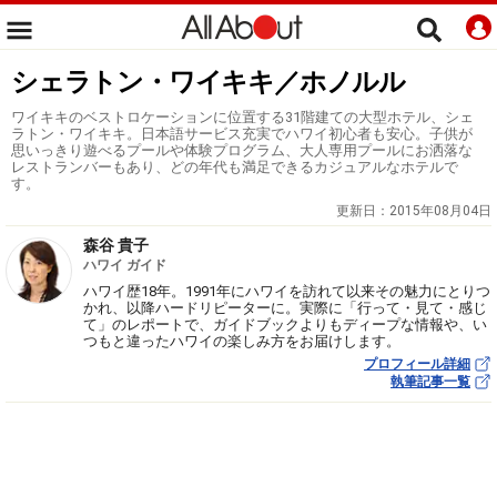
シェラトン・ワイキキ／ホノルル
ワイキキのベストロケーションに位置する31階建ての大型ホテル、シェ
ラトン・ワイキキ。日本語サービス充実でハワイ初心者も安心。子供が
思いっきり遊べるプールや体験プログラム、大人専用プールにお洒落な
レストランバーもあり、どの年代も満足できるカジュアルなホテルで
す。
更新日：
2015年08月04日
森谷 貴子
ハワイ ガイド
ハワイ歴18年。1991年にハワイを訪れて以来その魅力にとりつ
かれ、以降ハードリピーターに。実際に「行って・見て・感じ
て」のレポートで、ガイドブックよりもディープな情報や、い
つもと違ったハワイの楽しみ方をお届けします。
プロフィール詳細
執筆記事一覧