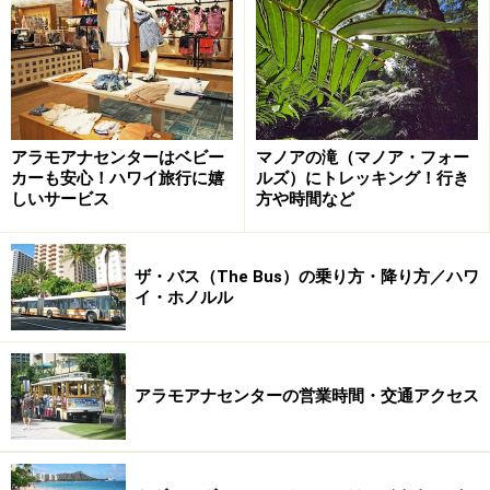
（ウミガメ）の像が迎えてくれます。
2011年に全面改装を終えたばかりの館内は、どこを見て
もスタイリッシュ。円形のロビーでは、日本語ゲストサ
ービスデスクが早朝から夜遅くまでオープン。さらに、
アラモアナセンターはベビー
マノアの滝（マノア・フォー
カーも安心！ハワイ旅行に嬉
ルズ）にトレッキング！行き
日本語オペレーターが24時間対応でしっかりサポートし
しいサービス
方や時間など
てくれます。また、ロビー階にツアーデスクが軒を連
ね、ホテル脇には、オプショナルツアーが発着を行うタ
ーミナルも完備。ハワイ初心者でもアクティブに、そし
ザ・バス（The Bus）の乗り方・降り方／ハワ
イ・ホノルル
て、安心して滞在できます。
早朝から深夜までオープンのドクターズ・
アラモアナセンターの営業時間・交通アクセス
オン・コール
ファミリー旅行で一番の心配事といえば、子供の病気や