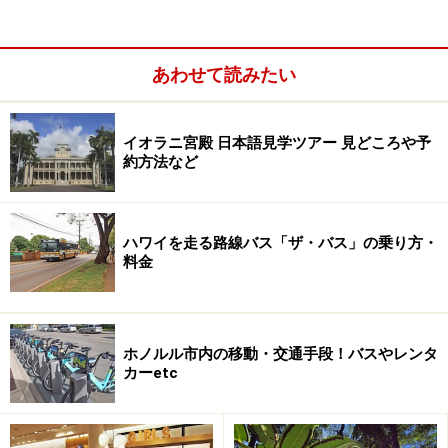
あわせて読みたい
イオラニ宮殿 日本語見学ツアー 見どころや予
約方法など
スタイリッシュでカジュアルな雰囲気のフロントデスク。館
ハワイを走る路線バス「ザ・バス」の乗り方・
内には日本語の案内表示も多い
料金
ホテル前の海にやってくるウミガメがマスコット
ホノルル市内の移動・交通手段！バスやレンタ
カーetc
シェラトン・ワイキキが位置するのは、カラカウア通り
から一歩入ったロイヤル・ハワイアン・センターの海
側。エントランスでは、ホテルのマスコットであるホヌ