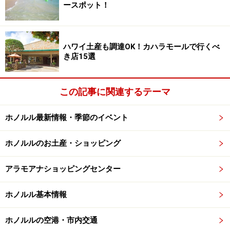
ースポット！
ハレクラニのシンボル、オーキッドプール
ハワイ土産も調達OK！カハラモールで行くべ
き店15選
落ち着いた雰囲気のプールエリア。日当たりが良く、クッシ
ョンの厚いデッキチェアの数も十分
この記事に関連するテーマ
ハレクラニと聞いて思い浮かべるのは、あの優雅なオー
ホノルル最新情報・季節のイベント
キッドのプールでしょう。大輪のオーキッド（蘭）は、
120万個のモザイクタイルで描かれたもの。プールのサ
ホノルルのお土産・ショッピング
イズとしては決して大きくはありませんが、目の前はワ
イキキビーチ、ふと目をやれば、ダイヤモンドヘッドが
アラモアナショッピングセンター
見える最高の環境です。
ホノルル基本情報
海沿いにコンクリートの遊歩道が設けらていることか
ら、ホテル前で海水浴ができる砂浜は短いものの、それ
ホノルルの空港・市内交通