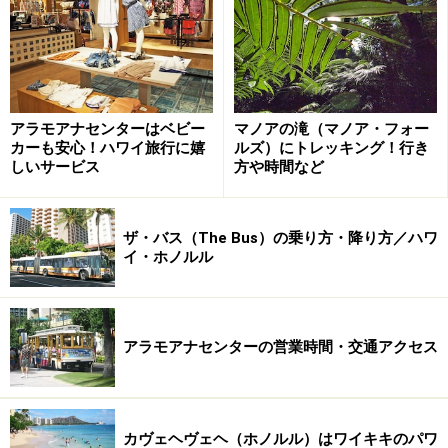
アラモアナセンターはベビー
マノアの滝（マノア・フォー
カーも安心！ハワイ旅行に嬉
ルズ）にトレッキング！行き
しいサービス
方や時間など
中庭に面して配された「ゲートハウス」「リビングルー
ザ・バス（The Bus）の乗り方・降り方／ハワ
ム」と呼ばれる2つのラウンジは、いわばゲストのため
イ・ホノルル
のリビング。ゆったりとしたソファと美しい生花のアレ
ンジが置かれ、まるで邸宅に招かれているような居心地
の良さなのです。
アラモアナセンターの営業時間・交通アクセス
カヴェヘヴェヘ（ホノルル）はワイキキのパワ