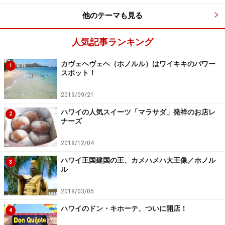
が、プールエリアの静けさを保っているよう。ちなみ
他のテーマも見る
に、ハレクラニ前の海は「カヴェヘヴェヘ」と呼ばれ、
古代ハワイアンの時代から病を癒すと言われるパワース
人気記事ランキング
ポットです。
カヴェヘヴェヘ（ホノルル）はワイキキのパワー
1
スポット！
カヴェヘヴェヘ紹介記事はこちら＞＞＞
ワイキキのパワ
ースポット、カヴェヘヴェヘ／ホノルル
2019/09/21
※記事内容は執筆時点のものです。最新の内容をご確認くださ
ハワイの人気スイーツ「マラサダ」発祥のお店レ
2
い。
ナーズ
※海外を訪れる際には最新情報の入手に努め、「
外務省 海外安全
ホームページ
」を確認するなど、安全確保に十分注意を払ってく
2018/12/04
ださい。
ハワイ王国建国の王、カメハメハ大王像／ホノル
3
ル
次のページへ
1
/
5
2018/03/05
ハワイのドン・キホーテ、ついに開店！
4