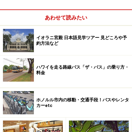
は、スタッフの笑顔、レストランの料理、バーのカクテ
ル一杯からも実感できるはず。
あわせて読みたい
イオラニ宮殿 日本語見学ツアー 見どころや予
約方法など
さわやかな風が通り抜けるロビー脇のゲートハウス
また、賑やかなワイキキにありながら、エントランスに
一歩足を踏み入れると、その喧騒が嘘のように静か。館
ハワイを走る路線バス「ザ・バス」の乗り方・
料金
内には華美な装飾はなく、それでいて上質で上品で開放
的。低～中層の5棟の建物は広すぎず、それがスタッフ
との距離を縮めているようです。
ホノルル市内の移動・交通手段！バスやレンタ
カーetc