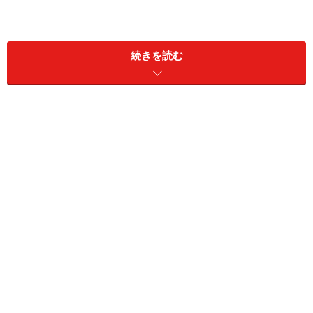
続きを読む
意外なほどこじんまりしているロビーにざわつき感がないの
は、長旅の疲れを早く癒して欲しいと、客室でチェックイン
を行っているから
ハレクラニをご紹介するうえで忘れてはならないのが、
ゲスト1人1人を大切にするおもてなしの心。1917年に5
棟のバンガローでスタートした時から、変わらず受け継
がれているハレクラニの伝統です。時代とともに建物は
改装、拡張されて現在に至りますが、伝統と格式を守り
ながら、さらに最高のサービスを提供しようとする姿勢