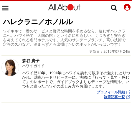
ハレクラニ／ホノルル
ワイキキで一番のサービスと贅沢な時間を求めるなら、迷わずハレクラ
ニへ。ハワイ語で「天国の館」という名に相応しい、くつろぎと安らぎ
を与えてくれる名門ホテルです。人気のサンデーブランチ、高い技術で
定評のスパなど、泊まらずとも出掛けたいスポットがいっぱいです！
更新日：
2015年07月24日
森谷 貴子
ハワイ ガイド
ハワイ歴18年。1991年にハワイを訪れて以来その魅力にとりつ
かれ、以降ハードリピーターに。実際に「行って・見て・感じ
て」のレポートで、ガイドブックよりもディープな情報や、い
つもと違ったハワイの楽しみ方をお届けします。
プロフィール詳細
執筆記事一覧