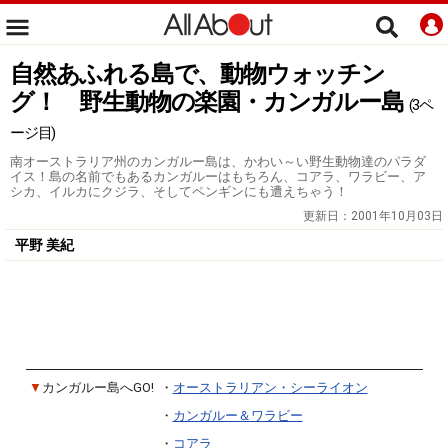
自然あふれる島で、動物ウォッチン
グ！ 野生動物の楽園・カンガルー島
(3ペ
ージ目)
南オーストラリア州のカンガルー島は、かわい～い野生動物達のパラダ
イス！島の名前でもあるカンガルーはもちろん、コアラ、ワラビー、ア
シカ、イルカにクジラ、そしてペンギンにも遭えちゃう！
更新日：
2001年10月03日
平野 美紀
▼
カンガルー島へGO!
・
オーストラリアン・シーライオン
・
カンガルー＆ワラビー
・
コアラ