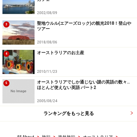
2002/08/09
聖地ウルル(エアーズロック)の観光2018！登山や
3
ツアー
2018/08/06
オーストラリアのお土産
4
2010/11/23
オーストラリアでしか通じない謎の英語の数々…
5
ほとんど使えない英語 パート2
2005/08/24
ランキングをもっと見る
>
>
>
>
All About
旅行
海外旅行
オーストラリア