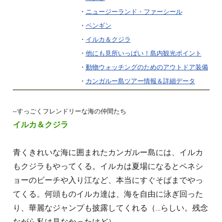
・
ニュージーランド・ファーシール
・
ペンギン
・
イルカ＆クジラ
・
他にも見所いっぱい！島内観光ポイント
・
動物ウォッチングのためのアウトドア装備
・
カンガルー島ツアー情報＆詳細データ
--すっごくフレンドリーな海の仲間たち
イルカ＆クジラ
青くきれいな海に囲まれたカンガルー島には、イルカ
もクジラもやってくる。イルカは夏場になるとペネシ
ョーのビーチや入り江など、本当にすぐそばまでやっ
てくる。何頭ものイルカ達は、海を自由に泳ぎ回った
り、華麗なジャンプも披露してくれる（…らしい。残念
ながら私は見なかったけど）。