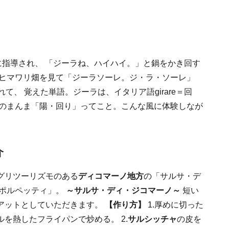
声に指導され、 「ジーラね、ハイハイ。」と鍋をかき回す
 ヒマワリ畑を見て「ジーラソーレ。ジ・ラ・ソーレ」
されて、 覚えた単語。ジーラは、イタリア語girare＝回
そのまんま「陽・回り」ってこと。こんな風に体験しなが
介
グリツーリズモのある
ディコマーノ地方
の「サルサ・デ
「ポルペッティ」。
～サルサ・ディ・ジコマーノ～
短い
アットとしていただきます。
【作り方】
1.厚めに切った
を熱したフライパンで炒める。 2.
サルシッチャ
の皮を