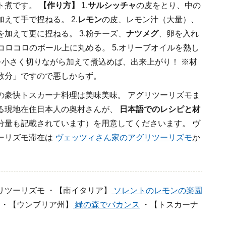
ト煮です。
【作り方】
1.
サルシッチャ
の皮をとり、中の
えて手で捏ねる。 2.
レモン
の皮、レモン汁（大量）、
を加えて更に捏ねる。 3.粉チーズ、
ナツメグ
、卵を入れ
コロコロのボール上に丸める。 5.オリーブオイルを熱し
を小さく切りながら加えて煮込めば、出来上がり！ ※材
数分」ですので悪しからず。
の豪快トスカーナ料理は美味美味。 アグリツーリズモま
る現地在住日本人の奥村さんが、
日本語でのレシピと材
分量も記載されています）を用意してくださいます。 ヴ
ーリズモ滞在は
ヴェッツィさん家のアグリツーリズモ
か
リツーリズモ ・【南イタリア】
ソレントのレモンの楽園
・【ウンブリア州】
緑の森でバカンス
・【トスカーナ