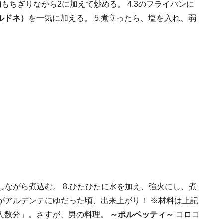
肉
もちぎりながら2に加えて炒める。 4.3のフライパンに
ルドネ）
を一気に加える。 5.煮立ったら、塩を入れ、弱
しながら煮込む。 8.ひたひたに水を加え、強火にし、煮
タがアルデンテにゆだった頃、出来上がり！ ※材料は上記
人数分」。さすが、男の料理。
～ポルペッティ～
コロコ