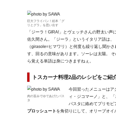
巨大フライパン！絵本「グ
リとグラ」を思い出す
「ジーラ！GIRA!」とヴェッチさんの野太い
佐久間さん。「ジーラ」というイタリア語は、
（girasole=ヒマワリ）と何度も繰り返し聞か
す、回るの意味があります。ソーレは太陽。 
ら覚える単語は身につきますねぇ。
トスカーナ料理2品のレシピをご紹
今回習ったメニューはア
肉の旨みでゆであげたパス
ィ・ジコマーノ」と、 
タ
パスタに絡めてプリモピ
プロッシュート
を角切りにして、オリーブオイル