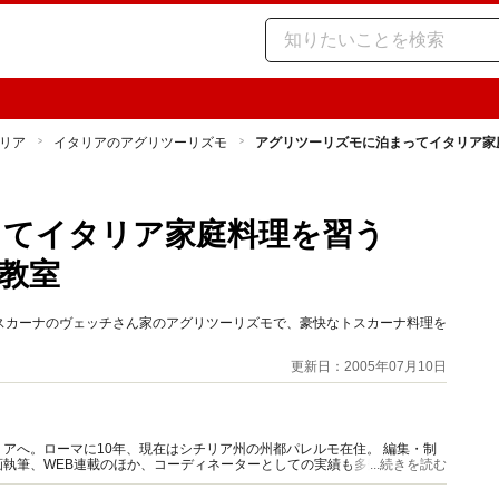
リア
イタリアのアグリツーリズモ
アグリツーリズモに泊まってイタリア家
ってイタリア家庭料理を習う
教室
スカーナのヴェッチさん家のアグリツーリズモで、豪快なトスカーナ料理を
更新日：2005年07月10日
アへ。ローマに10年、現在はシチリア州の州都パレルモ在住。 編集・制
執筆、WEB連載のほか、コーディネーターとしての実績も多数。現地通
...続きを読む
員・イタリア商工会議所認定通訳。