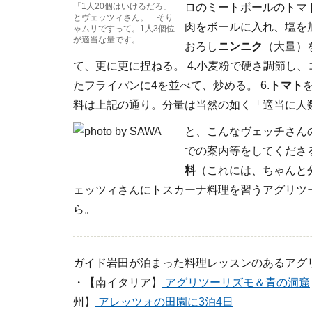
「1人20個はいけるだろ」
ロのミートボールのトマ
とヴェッツィさん。…そり
肉をボールに入れ、塩を加
ゃムリですって。1人3個位
が適当な量です。
おろし
ニンニク
（大量）
て、更に更に捏ねる。 4.小麦粉で硬さ調節し、
たフライパンに4を並べて、炒める。 6.
トマト
料は上記の通り。分量は当然の如く「適当に人
と、こんなヴェッチさん
での案内等をしてくださ
料
（これには、ちゃんと
ェッツィさんにトスカーナ料理を習うアグリツ
ら。
ガイド岩田が泊まった料理レッスンのあるアグ
・【南イタリア】
アグリツーリズモ＆青の洞窟
州】
アレッツォの田園に3泊4日