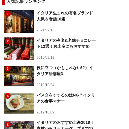
人気記事ランキング
イタリア生まれの有名ブランド
1
人気＆老舗10選
2021/02/16
イタリアの有名&老舗チョコレー
2
ト12選！お土産にもおすすめ
2019/02/12
役に立つ（かもしれない!?）イ
3
タリア語講座3
2019/10/24
パスタをすするのはNG？イタリ
4
アの食事マナー
2019/10/09
イタリアのおすすめ土産2019！
5
食材からサッカーグッズまで12