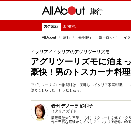
旅行
海外旅行
国内旅行
All About
旅行
海外旅行
ヨーロッパ
イタ
イタリア
／イタリアのアグリツーリズモ
アグリツーリズモに泊ま
豪快！男のトスカーナ料理
アグリツーリズモの醍醐味は、美味しいイタリア家庭料理。ト
教えてもらった！レシピもあり。
岩田 デノーラ 砂和子
イタリア ガイド
慶應義塾大学卒業。（株）リクルートを経てイタリ
作の豊富な経験からイタリア・シチリア特集の企画
訳もおまかせ下さい！ 国際ジャーナリスト協会会