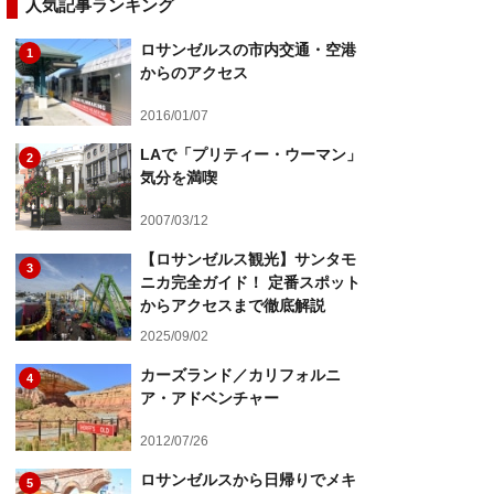
人気記事ランキング
ロサンゼルスの市内交通・空港
1
からのアクセス
2016/01/07
LAで「プリティー・ウーマン」
2
気分を満喫
2007/03/12
【ロサンゼルス観光】サンタモ
3
ニカ完全ガイド！ 定番スポット
からアクセスまで徹底解説
2025/09/02
カーズランド／カリフォルニ
4
ア・アドベンチャー
2012/07/26
ロサンゼルスから日帰りでメキ
5