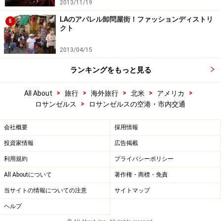
2013/11/19
LAのアパレル卸問屋街！ファッションディストリ
5
クト
2013/04/15
ランキングをもっと見る
>
>
>
>
>
All About
旅行
海外旅行
北米
アメリカ
>
ロサンゼルス
ロサンゼルスの空港・市内交通
会社概要
採用情報
投資家情報
広告掲載
利用規約
プライバシーポリシー
All Aboutについて
著作権・商標・免責
当サイトの情報についての注意
サイトマップ
ヘルプ