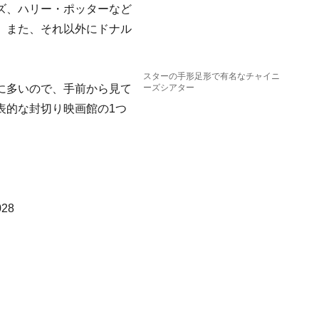
ズ、ハリー・ポッターなど
。また、それ以外にドナル
スターの手形足形で有名なチャイニ
に多いので、手前から見て
ーズシアター
表的な封切り映画館の1つ
028