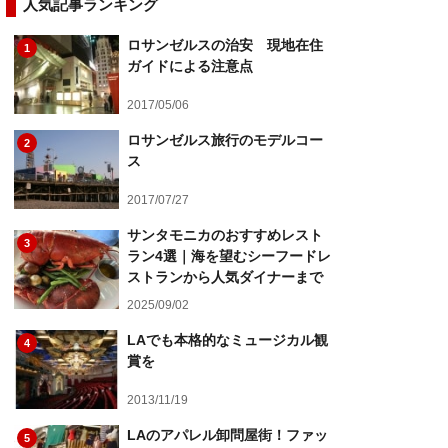
人気記事ランキング
ロサンゼルスの治安 現地在住
1
ガイドによる注意点
2017/05/06
ロサンゼルス旅行のモデルコー
2
ス
2017/07/27
サンタモニカのおすすめレスト
3
ラン4選｜海を望むシーフードレ
ストランから人気ダイナーまで
2025/09/02
LAでも本格的なミュージカル観
4
賞を
2013/11/19
LAのアパレル卸問屋街！ファッ
5