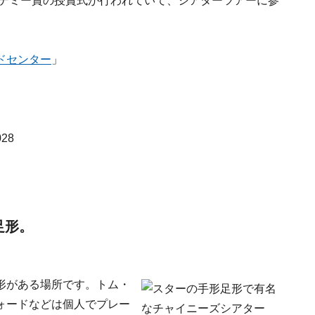
カデミー賞の授賞式が行われていて、シアターツアーに参
ドセンター
」
028
足形。
形がある場所です。トム・
ォードなどは個人でプレー